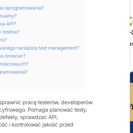
ania oprogramowania?
anualny?
nia API?
i testów?
ami?
owanego narzędzia test management?
ss-browser?
jnościowych?
ogramowania?
sprawnić pracę testerów, developerów
 cyfrowego. Pomaga planować testy,
defekty, sprawdzać API,
ść i kontrolować jakość przed