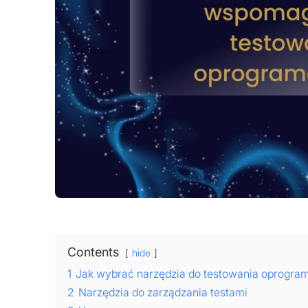
Contents
hide
1
Jak wybrać narzędzia do testowania oprogra
2
Narzędzia do zarządzania testami