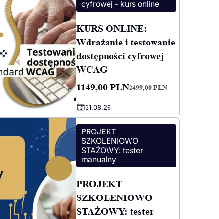
cyfrowej - kurs online
KURS ONLINE:
Wdrażanie i testowanie
dostępności cyfrowej
WCAG
1149,00
PLN
2499,00
PLN
Pierwotna
Aktualna
31.08.26
cena
cena
wynosiła:
wynosi:
PROJEKT
2499,00 PLN.
1149,00 PLN.
SZKOLENIOWO
STAŻOWY: tester
manualny
PROJEKT
SZKOLENIOWO
STAŻOWY: tester