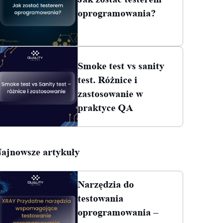
oprogramowania?
Smoke test vs sanity
test. Różnice i
zastosowanie w
praktyce QA
ajnowsze artykuły
Narzędzia do
testowania
oprogramowania –