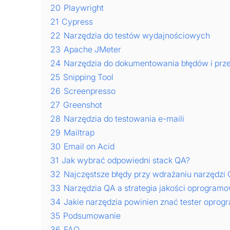
20
Playwright
21
Cypress
22
Narzędzia do testów wydajnościowych
23
Apache JMeter
24
Narzędzia do dokumentowania błędów i pr
25
Snipping Tool
26
Screenpresso
27
Greenshot
28
Narzędzia do testowania e-maili
29
Mailtrap
30
Email on Acid
31
Jak wybrać odpowiedni stack QA?
32
Najczęstsze błędy przy wdrażaniu narzędzi
33
Narzędzia QA a strategia jakości oprogram
34
Jakie narzędzia powinien znać tester opro
35
Podsumowanie
36
FAQ