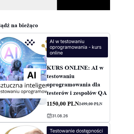
ądź na bieżąco
AI w testowaniu
oprogramowania - kurs
online
KURS ONLINE: AI w
testowaniu
oprogramowania dla
testerów i zespołów QA
1150,00
PLN
2499,00
PLN
Pierwotna
Aktualna
31.08.26
cena
cena
wynosiła:
wynosi:
Testowanie dostępności
2499,00 PLN.
1150,00 PLN.