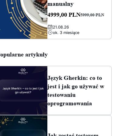
manualny
4999,00
PLN
5999,00
PLN
Pierwotna
Aktualna
21.08.26
cena
cena
ok. 3 miesiące
wynosiła:
wynosi:
5999,00 PLN.
4999,00 PLN.
opularne artykuły
Język Gherkin: co to
jest i jak go używać w
testowaniu
oprogramowania
Jak zostać testerem