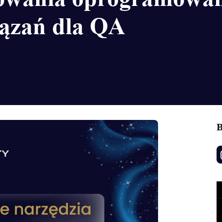
iązań dla QA
B