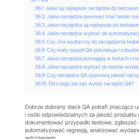
36.1
Jakie są najlepsze narzędzia do testow
36.2
Jakie narzędzia powinien znać tester m
36.3
Jakie narzędzia są najlepsze do testowa
36.4
Jakie narzędzia wybrać do automatyzacj
36.5
Czy Jira wystarczy do zarządzania test
36.6
Czy mały zespół QA potrzebuje rozbud
36.7
Jakie narzędzia pomagają w testach cro
36.8
Jakie narzędzie wybrać do testów wyda
36.9
Czy narzędzia QA poprawią jakość opr
36.10
Od czego zacząć wybór narzędzi QA?
Dobrze dobrany stack QA potrafi znacząco u
i osób odpowiedzialnych za jakość produktu
dokumentować przypadki testowe, zgłaszać 
automatyzować regresję, analizować wydajno
wdrożeniem.