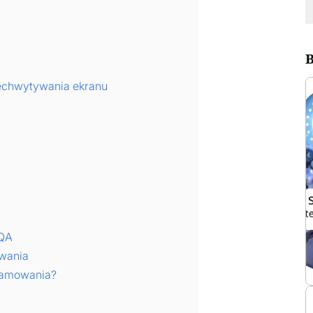
B
zechwytywania ekranu
 QA
owania
gramowania?