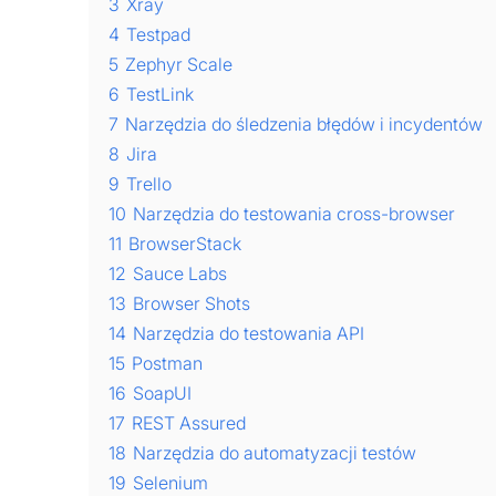
3
Xray
4
Testpad
5
Zephyr Scale
6
TestLink
7
Narzędzia do śledzenia błędów i incydentów
8
Jira
9
Trello
10
Narzędzia do testowania cross-browser
11
BrowserStack
12
Sauce Labs
13
Browser Shots
14
Narzędzia do testowania API
15
Postman
16
SoapUI
17
REST Assured
18
Narzędzia do automatyzacji testów
19
Selenium