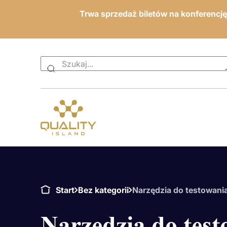
Trwa sprzedaż biletów na konferencj
Start
Bez kategorii
Narzędzia do testowani
Narzędzia do tes