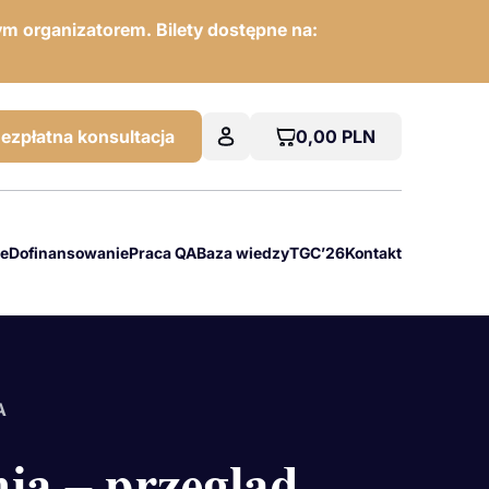
m organizatorem. Bilety dostępne na:
0,00
PLN
ezpłatna konsultacja
we
Dofinansowanie
Praca QA
Baza wiedzy
TGC’26
Kontakt
A
ia – przegląd