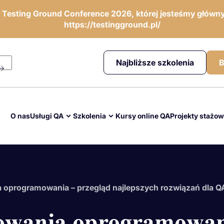
ę Testing Ground Conference 2026, której jesteśmy główny
https://testingground.pl/
Najbliższe szkolenia
B
O nas
Usługi QA
Szkolenia
Kursy online QA
Projekty stażo
a oprogramowania – przegląd najlepszych rozwiązań dla Q
towania oprogramowan