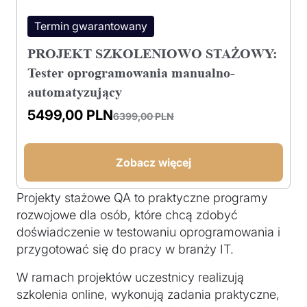
Termin gwarantowany
PROJEKT SZKOLENIOWO STAŻOWY:
Tester oprogramowania manualno-
automatyzujący
5499,00
PLN
6399,00
PLN
Pierwotna
Aktualna
cena
cena
wynosiła:
wynosi:
Zobacz więcej
6399,00 PLN.
5499,00 PLN.
Projekty stażowe QA to praktyczne programy
rozwojowe dla osób, które chcą zdobyć
doświadczenie w testowaniu oprogramowania i
przygotować się do pracy w branży IT.
W ramach projektów uczestnicy realizują
szkolenia online, wykonują zadania praktyczne,