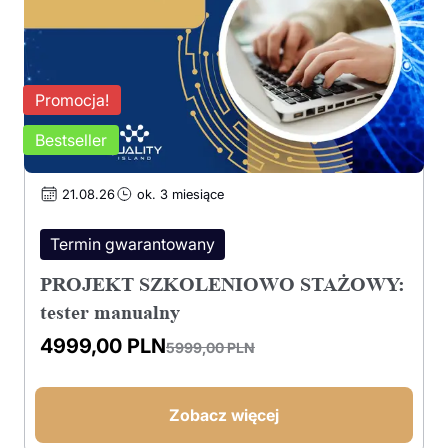
Promocja!
Bestseller
21.08.26
ok. 3 miesiące
Termin gwarantowany
PROJEKT SZKOLENIOWO STAŻOWY:
tester manualny
4999,00
PLN
5999,00
PLN
Pierwotna
Aktualna
cena
cena
wynosiła:
wynosi:
Zobacz więcej
5999,00 PLN.
4999,00 PLN.