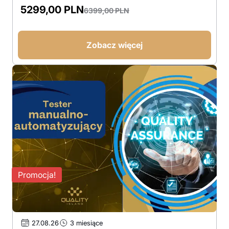
5299,00
PLN
6399,00
PLN
Pierwotna
Aktualna
cena
cena
wynosiła:
wynosi:
Zobacz więcej
6399,00 PLN.
5299,00 PLN.
Promocja!
27.08.26
3 miesiące