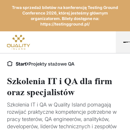
Trwa sprzedaż biletów na konferencję Testing Ground
Conference 2026, której jesteśmy głównym
organizatorem. Bilety dostępne na:
https://testingground.pl/
Start
Projekty stażowe QA
Szkolenia IT i QA dla firm
oraz specjalistów
Szkolenia IT i QA w Quality Island pomagają
rozwijać praktyczne kompetencje potrzebne w
pracy testerów, QA engineerów, analityków,
developerów, liderów technicznych i zespołów