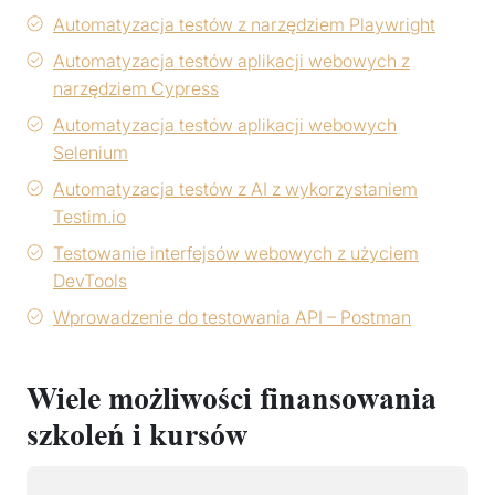
Automatyzacja testów z narzędziem Playwright
Automatyzacja testów aplikacji webowych z
narzędziem Cypress
Automatyzacja testów aplikacji webowych
Selenium
Automatyzacja testów z AI z wykorzystaniem
Testim.io
Testowanie interfejsów webowych z użyciem
DevTools
Wprowadzenie do testowania API – Postman
Wiele możliwości finansowania
szkoleń i kursów