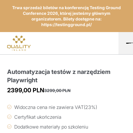
Trwa sprzedaż biletów na konferencję Testing Ground
Conference 2026, której jesteśmy głównym
organizatorem. Bilety dostępne na:
https://testingground.pl/
Automatyzacja testów z narzędziem
Playwright
2399,00
PLN
3299,00
PLN
Pierwotna
Aktualna
cena
cena
Widoczna cena nie zawiera VAT(23%)
wynosiła:
wynosi:
Certyfikat ukończenia
3299,00 PLN.
2399,00 PLN.
Dodatkowe materiały po szkoleniu