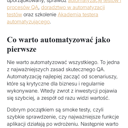
uporządkowany, sprawdź
automatyzację testów i
procesów QA
,
doradztwo w automatyzacji
testów
oraz szkolenie
Akademia testera
automatyzującego
.
Co warto automatyzować jako
pierwsze
Nie warto automatyzować wszystkiego. To jedna
z najważniejszych zasad skutecznego QA.
Automatyzację najlepiej zacząć od scenariuszy,
które są krytyczne dla biznesu i regularnie
wykonywane. Wtedy zwrot z inwestycji pojawia
się szybciej, a zespół od razu widzi wartość.
Dobrym początkiem są smoke testy, czyli
szybkie sprawdzenie, czy najważniejsze funkcje
aplikacji działają po wdrożeniu. Następnie warto