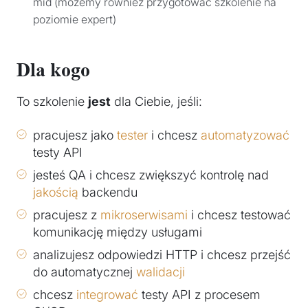
mid (możemy również przygotować szkolenie na
poziomie expert)
Dla kogo
To szkolenie
jest
dla Ciebie, jeśli:
pracujesz jako
tester
i chcesz
automatyzować
testy API
jesteś QA i chcesz zwiększyć kontrolę nad
jakością
backendu
pracujesz z
mikroserwisami
i chcesz testować
komunikację między usługami
analizujesz odpowiedzi HTTP i chcesz przejść
do automatycznej
walidacji
chcesz
integrować
testy API z procesem