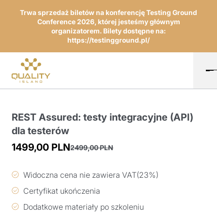
Trwa sprzedaż biletów na konferencję Testing Ground
Conference 2026, której jesteśmy głównym
organizatorem. Bilety dostępne na:
https://testingground.pl/
REST Assured: testy integracyjne (API)
dla testerów
1499,00
PLN
2499,00
PLN
Pierwotna
Aktualna
cena
cena
Widoczna cena nie zawiera VAT(23%)
wynosiła:
wynosi:
Certyfikat ukończenia
2499,00 PLN.
1499,00 PLN.
Dodatkowe materiały po szkoleniu