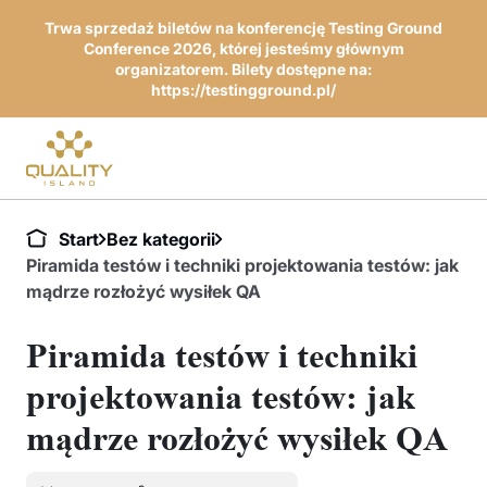
Trwa sprzedaż biletów na konferencję Testing Ground
Conference 2026, której jesteśmy głównym
organizatorem. Bilety dostępne na:
https://testingground.pl/
Start
Bez kategorii
Piramida testów i techniki projektowania testów: jak
mądrze rozłożyć wysiłek QA
Piramida testów i techniki
projektowania testów: jak
mądrze rozłożyć wysiłek QA