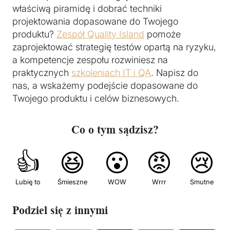
właściwą piramidę i dobrać techniki
projektowania dopasowane do Twojego
produktu?
Zespół Quality Island
pomoże
zaprojektować strategię testów opartą na ryzyku,
a kompetencje zespołu rozwiniesz na
praktycznych
szkoleniach IT i QA
. Napisz do
nas, a wskażemy podejście dopasowane do
Twojego produktu i celów biznesowych.
Co o tym sądzisz?
👍
😆
😮
😡
😢
Lubię to
Śmieszne
WOW
Wrrr
Smutne
Podziel się z innymi