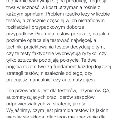
regularnie wymykają się na produkcję, regresja
trwa wieczność, a koszt utrzymania rośnie z
każdym sprintem. Problem rzadko leży w liczbie
testów, a znacznie częściej w ich nietrafionym
rozkładzie i przypadkowym doborze
przypadków. Piramida testów pokazuje, na jakim
poziomie opłaca się testować najwięcej, a
techniki projektowania testów decydują o tym,
czy te testy faktycznie wychwytują ryzyko, czy
tylko sztucznie podbijają pokrycie. Te dwa
pojęcia razem tworzą fundament każdej dojrzałej
strategii testów, niezależnie od tego, czy
pracujesz manualnie, czy automatyzujesz.
Ten przewodnik jest dla testerów, inżynierów QA,
automatyzujących oraz liderów zespołów
odpowiedzialnych za strategię jakości.
Wyjaśnimy, czym jest piramida testów i z jakich
warstw się składa, dlaczego ma znaczenie dla