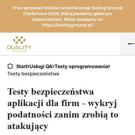
Trwa sprzedaż biletów na konferencję Testing Ground
Conference 2026, której jesteśmy głównym
organizatorem. Bilety dostępne na:
https://testingground.pl/
Start
Usługi QA
Testy oprogramowania
Testy bezpieczeństwa
Testy bezpieczeństwa
aplikacji dla firm - wykryj
podatności zanim zrobią to
atakujący