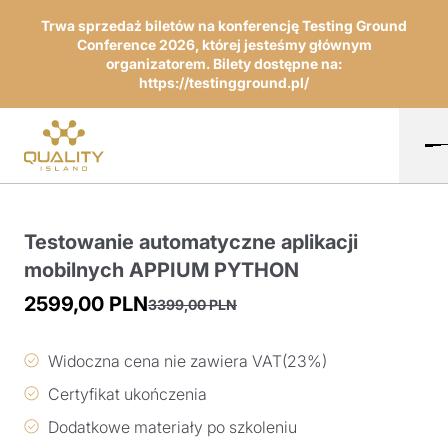
Trwa sprzedaż biletów na konferencję Testing Ground
Conference 2026, której jesteśmy głównym
organizatorem. Bilety dostępne na:
https://testingground.pl/
Testowanie automatyczne aplikacji
mobilnych APPIUM PYTHON
2599,00
PLN
3399,00
PLN
Pierwotna
Aktualna
cena
cena
Widoczna cena nie zawiera VAT(23%)
wynosiła:
wynosi:
Certyfikat ukończenia
3399,00 PLN.
2599,00 PLN.
Dodatkowe materiały po szkoleniu