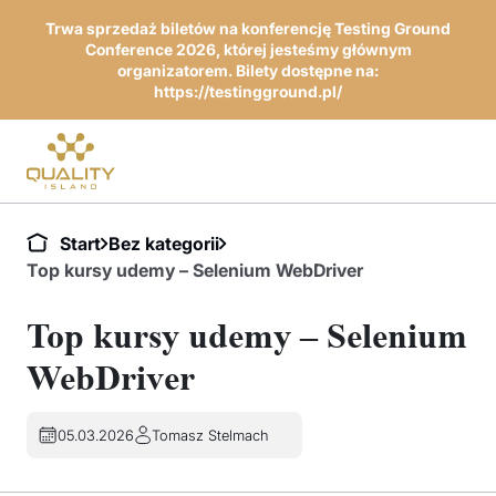
Trwa sprzedaż biletów na konferencję Testing Ground
Conference 2026, której jesteśmy głównym
organizatorem. Bilety dostępne na:
https://testingground.pl/
Start
Bez kategorii
Top kursy udemy – Selenium WebDriver
Top kursy udemy – Selenium
WebDriver
05.03.2026
Tomasz Stelmach