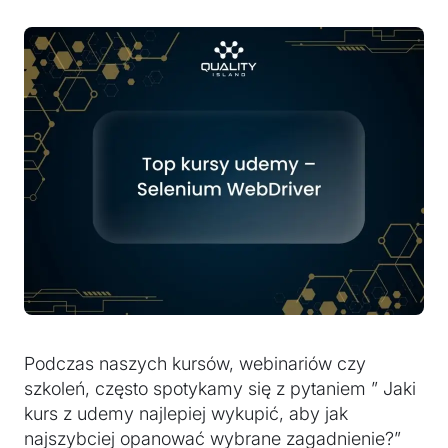
Podczas naszych kursów, webinariów czy
szkoleń, często spotykamy się z pytaniem ” Jaki
kurs z udemy najlepiej wykupić, aby jak
najszybciej opanować wybrane zagadnienie?”