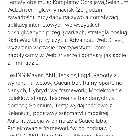
Tematy obejmują: Kompletny Core java,Selenium
Webdriver – główny nacisk (20 godzin+
zawartość), przykłady na żywo automatyzacji
aplikacji internetowych we wszystkich
obsługiwanych przeglądarkach, strategia obsługi
Rich Web UI przy użyciu Advanced WebDriver,
wyzwania w czasie rzeczywistym, które
napotykamy w WebDriverze i pomysły jak sobie
z nimi radzić.
TestNG,Maven,ANT,Jenkins,Log4j,Raporty z
wykonania testów, Cucumber, Ramy oparte na
danych, Hybrydowy framework, Modelowanie
obiektów strony, Testowanie baz danych za
pomocą Selenium, Testy wydajnościowe z
Selenium, podstawy automatyki mobilnej,
Automatyzacja w chmurze z Sauce labs,
Projektowanie frameworków od podstaw (
TestNG, ANT, PageObject, Maven, Jenkins,