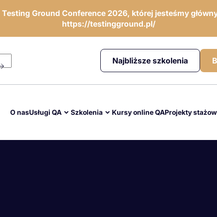
ę Testing Ground Conference 2026, której jesteśmy główny
https://testingground.pl/
Najbliższe szkolenia
B
O nas
Usługi QA
Szkolenia
Kursy online QA
Projekty stażo