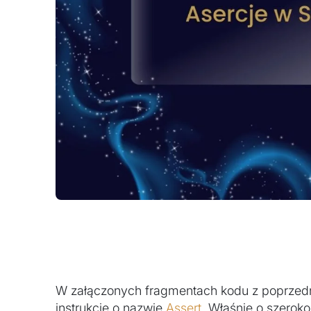
W załączonych fragmentach kodu z poprzedn
instrukcje o nazwie
Assert
. Właśnie o szeroko