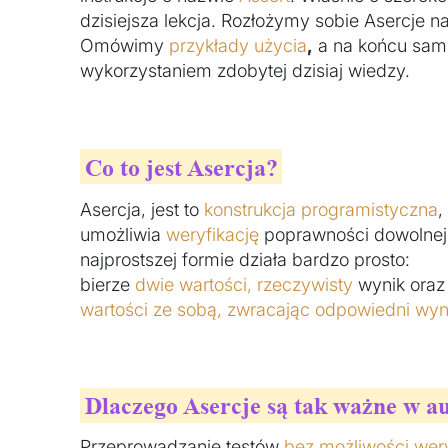
dzisiejsza lekcja. Rozłożymy sobie Asercje n
Omówimy
przykłady użycia
,
a na końcu sami 
wykorzystaniem zdobytej dzisiaj wiedzy.
Co to jest Asercja?
Asercja, jest to
konstrukcja programistyczna
,
umożliwia
weryfikację
poprawności dowolnej 
najprostszej formie działa bardzo prosto:
bierze
dwie wartości, rzeczywisty
wynik oraz
wartości ze sobą, zwracając odpowiedni wyn
Dlaczego Asercje są tak ważne w a
Przeprowadzanie testów
bez możliwości wery