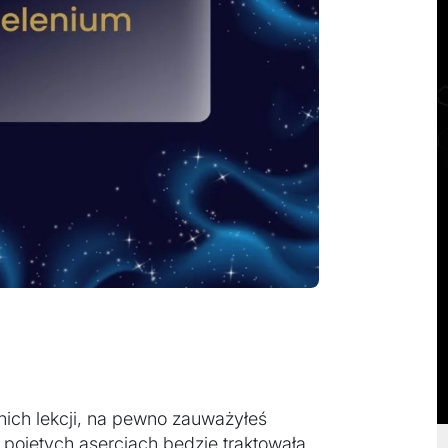
ich lekcji, na pewno zauważyłeś
 pojętych asercjach będzie traktowała