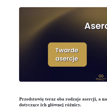
Przedstawię teraz oba rodzaje asercji, a 
dotyczące ich głównej różnicy.