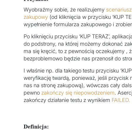
Wyobraźmy sobie, że realizujemy
scenariusz
zakupowy
(od kliknięcia w przycisku ‘KUP TE
wypełnienie formularza zakupowego i zrobien
Po kliknięciu przycisku ‘KUP TERAZ’, aplika
do podstrony, na której możemy dokonać zak
ma się kręcić, to z pewnością oczekujemy , ż
bezproblemowo będzie nas przenosił do str
I właśnie np. dla takiego testu przycisku ‘
weryfikację twardą, ponieważ, jeśli przycisk n
nas na stronę zakupową), wówczas cały dalsz
pewno
zakończy się niepowodzeniem
. Aserc
zakończy działanie testu z wynikiem
FAILED.
Definicja: