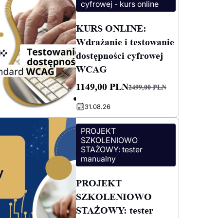
cyfrowej - kurs online
KURS ONLINE:
Wdrażanie i testowanie
dostępności cyfrowej
WCAG
1149,00
PLN
2499,00
PLN
Pierwotna
Aktualna
31.08.26
cena
cena
wynosiła:
wynosi:
PROJEKT
2499,00 PLN.
1149,00 PLN.
SZKOLENIOWO
STAŻOWY: tester
manualny
PROJEKT
SZKOLENIOWO
STAŻOWY: tester