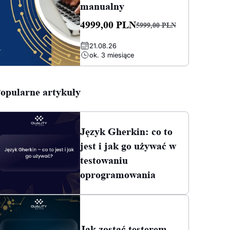
manualny
4999,00
PLN
5999,00
PLN
Pierwotna
Aktualna
21.08.26
cena
cena
ok. 3 miesiące
wynosiła:
wynosi:
5999,00 PLN.
4999,00 PLN.
opularne artykuły
Język Gherkin: co to
jest i jak go używać w
testowaniu
oprogramowania
Jak zostać testerem