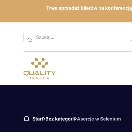
Trwa sprzedaż biletów na konferencj
Start
Bez kategorii
Asercje w Selenium