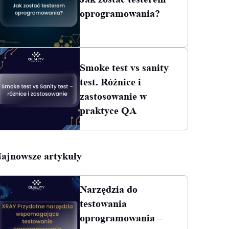
oprogramowania?
Smoke test vs sanity
test. Różnice i
zastosowanie w
praktyce QA
ajnowsze artykuły
Narzędzia do
testowania
oprogramowania –