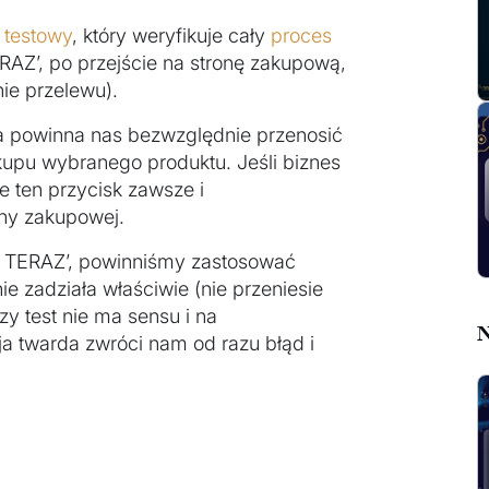
 testowy
, który weryfikuje cały
proces
RAZ’, po przejście na stronę zakupową,
ie przelewu).
cja powinna nas bezwzględnie przenosić
upu wybranego produktu. Jeśli biznes
e ten przycisk zawsze i
ony zakupowej.
KUP TERAZ’, powinniśmy zastosować
ie zadziała właściwie (nie przeniesie
y test nie ma sensu i na
N
ja twarda zwróci nam od razu błąd i