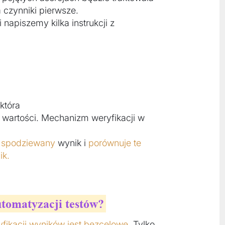
a czynniki pierwsze.
napiszemy kilka instrukcji z
 która
wartości. Mechanizm weryfikacji w
spodziewany
wynik i
porównuje te
ik.
utomatyzacji testów?
fikacji wyników jest bezcelowe
. Tylko