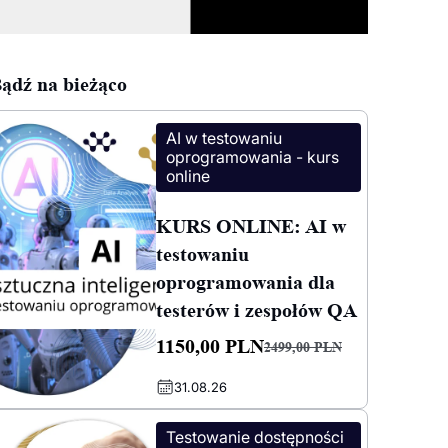
ądź na bieżąco
AI w testowaniu
oprogramowania - kurs
online
KURS ONLINE: AI w
testowaniu
oprogramowania dla
testerów i zespołów QA
1150,00
PLN
2499,00
PLN
Pierwotna
Aktualna
31.08.26
cena
cena
wynosiła:
wynosi:
Testowanie dostępności
2499,00 PLN.
1150,00 PLN.