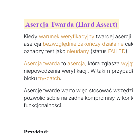
Asercja Twarda (Hard Assert)
Kiedy
warunek weryfikacyjny
twardej asercji
asercja
bezwzględnie zakończy działanie
cał
oznaczy test jako
nieudany
(status
FAILED
).
Asercja twarda
to
asercja,
która zgłasza
wyją
niepowodzenia weryfikacji. W takim przypa
bloku
try-catch
.
Asercje twarde warto więc stosować wszędzi
pozwolić sobie na żadne kompromisy w kontek
funkcjonalności.
Przykład: