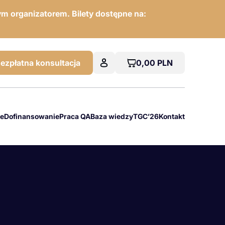
m organizatorem. Bilety dostępne na:
0,00
PLN
ezpłatna konsultacja
we
Dofinansowanie
Praca QA
Baza wiedzy
TGC’26
Kontakt