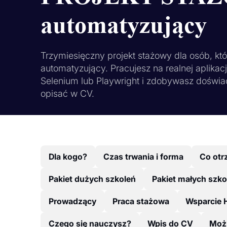
automatyzujący
Trzymiesięczny projekt stażowy dla osób, któ
automatyzujący. Pracujesz na realnej aplikacji
Selenium lub Playwright i zdobywasz doświa
opisać w CV.
Dla kogo?
Czas trwania i forma
Co otr
Pakiet dużych szkoleń
Pakiet małych szko
Prowadzący
Praca stażowa
Wsparcie 
Czego się nauczysz?
Wpis do CV
Możl