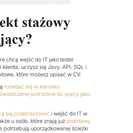
jekt stażowy
ujący?
re chcą wejść do IT jako tester
 klienta, uczysz się Javy, API, SQL i
ktowe, które możesz opisać w CV.
cą
rozwijać się w kierunku
świadczenie potrzebne do pracy jako
cą się przebranżowić
i wejść do IT w
akże u osób, które znają już
podstawy
e potrzebują uporządkowanej ścieżki