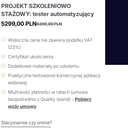
PROJEKT SZKOLENIOWO
STAŻOWY: tester automatyzujący
5299,00
PLN
6399,00
PLN
Pierwotna
Aktualna
cena
cena
Widoczna cena nie zawiera podatku VAT
wynosiła:
wynosi:
(23%)
6399,00 PLN.
5299,00 PLN.
Certyfikat ukończenia
Dodatkowe materiały po szkoleniu
Praktyczne testowanie komercyjnej aplikacji
webowej
Możliwość płatności w ratach (umowa
bezpośrednio z Quality Island) –
Pobierz
wzór umowy
Stacjonarnie czy online?