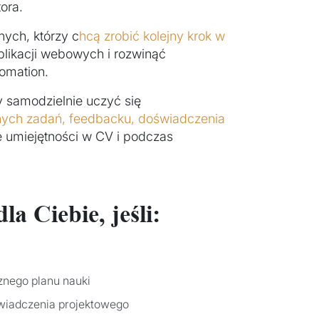
ora.
ych, którzy c
hcą zrobić kolejny krok w
plikacji webowych i rozwinąć
omation.
ły samodzielnie uczyć się
alnych zadań, feedbacku, doświadczenia
e umiejętności w CV i podczas
la Ciebie, jeśli:
cznego planu nauki
świadczenia projektowego