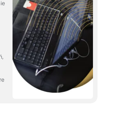
ie
ń,
re