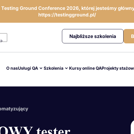
ę Testing Ground Conference 2026, której jesteśmy główny
https://testingground.pl/
Najbliższe szkolenia
B
O nas
Usługi QA
Szkolenia
Kursy online QA
Projekty stażo
omatyzujący
WY tester