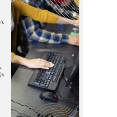
ń,
ki
ją