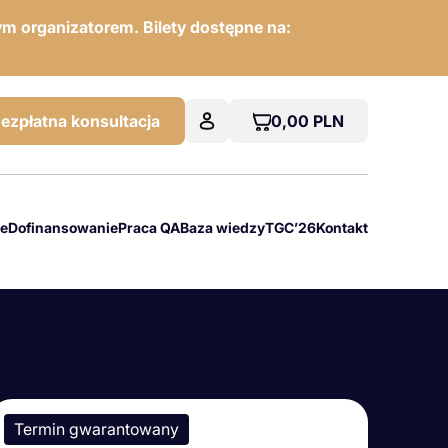
m organizatorem. Bilety dostępne na:
0,00
PLN
ezpłatna konsultacja
we
Dofinansowanie
Praca QA
Baza wiedzy
TGC’26
Kontakt
Termin gwarantowany