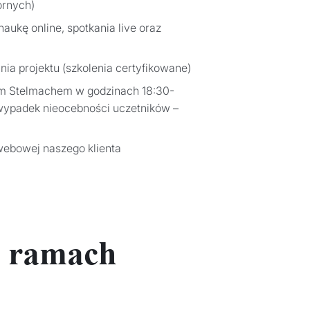
ornych)
aukę online, spotkania live oraz
nia projektu (szkolenia certyfikowane)
em Stelmachem w godzinach 18:30-
wypadek nieocebności uczetników –
 webowej naszego klienta
w ramach