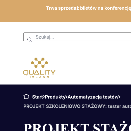
Trwa sprzedaż biletów na konferencj
Start
Produkty
Automatyzacja testów
PROJEKT SZKOLENIOWO STAŻOWY: tester aut
PROJEKT STAŻO