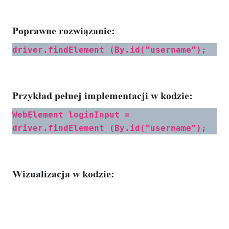
Poprawne rozwiązanie:
driver.findElement (By.id(”username”);
Przykład pełnej implementacji w kodzie:
WebElement loginInput =
driver.findElement (By.id(”username”);
Wizualizacja w kodzie: