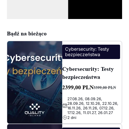
Bądź na bieżąco
Cybersecurity: Testy
bezpieczeństwa
Cybersecurity: Testy
bezpieczeństwa
2399,00
PLN
3399,00
PLN
Pierwotna
Aktualna
27.08.26, 08.09.26,
cena
cena
28.09.26, 12.10.26, 22.10.26,
wynosiła:
wynosi:
16.11.26, 26.11.26, 07.12.26,
17.12.26, 11.01.27, 26.01.27
3399,00 PLN.
2399,00 PLN.
2 dni