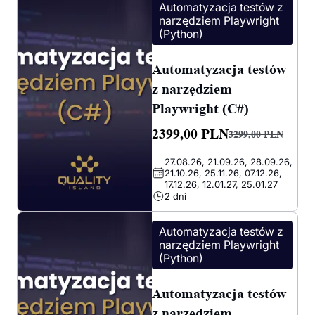
Automatyzacja testów z
narzędziem Playwright
(Python)
Automatyzacja testów
z narzędziem
Playwright (C#)
2399,00
PLN
3299,00
PLN
Pierwotna
Aktualna
27.08.26, 21.09.26, 28.09.26,
cena
cena
21.10.26, 25.11.26, 07.12.26,
wynosiła:
wynosi:
17.12.26, 12.01.27, 25.01.27
2 dni
3299,00 PLN.
2399,00 PLN.
Automatyzacja testów z
narzędziem Playwright
(Python)
Automatyzacja testów
z narzędziem