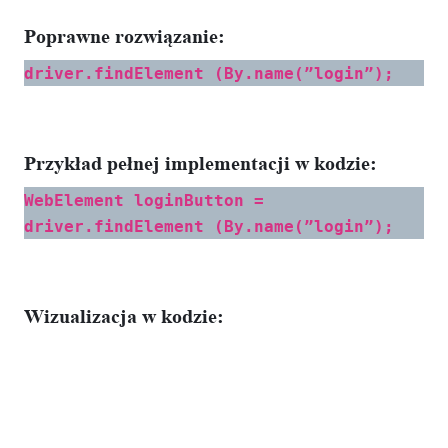
Poprawne rozwiązanie:
driver.findElement (By.name(”login”);
Przykład pełnej implementacji w kodzie:
WebElement loginButton =
driver.findElement (By.name(”login”);
Wizualizacja w kodzie: