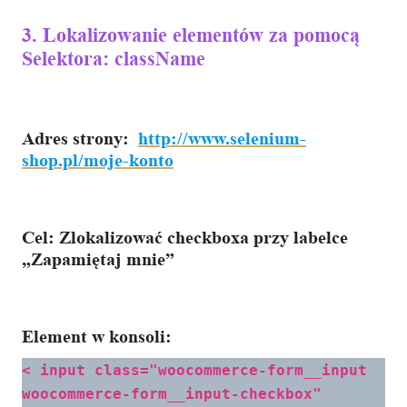
3. Lokalizowanie elementów za pomocą
Selektora: className
Adres strony:
http://www.selenium-
shop.pl/moje-konto
Cel:
Zlokalizować checkboxa przy labelce
„Zapamiętaj mnie”
Element w konsoli:
< input class="woocommerce-form__input
woocommerce-form__input-checkbox"