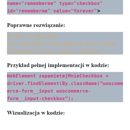
name="rememberme" type="checkbox"
>
id="rememberme" value="forever"
Poprawne rozwiązanie:
driver.findElement
(By.className(”woocommerce-form__input
woocommerce-form__input-checkbox”);
Przykład pełnej implementacji w kodzie:
WebElement zapamietajMnieCheckbox =
driver.findElement(By.className(”woocomm
erce-form__input woocommerce-
form__input-checkbox”);
Wizualizacja w kodzie: