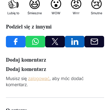
👍
😆
😮
😡
😢
Lubię to
Śmieszne
WOW
Wrrr
Smutne
Podziel się z innymi
Dodaj komentarz
Dodaj komentarz
Musisz się
zalogować
, aby móc dodać
komentarz.
O autorze