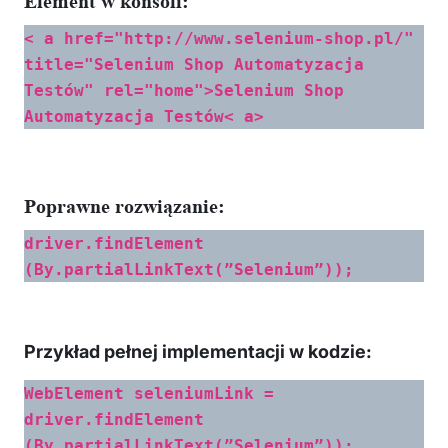
Element w konsoli:
< a href="http://www.selenium-shop.pl/"
title="Selenium Shop Automatyzacja
Testów" rel="home">Selenium Shop
Automatyzacja Testów< a>
Poprawne rozwiązanie:
driver.findElement
(By.partialLinkText(”Selenium”));
Przykład pełnej implementacji w kodzie:
WebElement seleniumLink =
driver.findElement
(By.partialLinkText(”Selenium”));