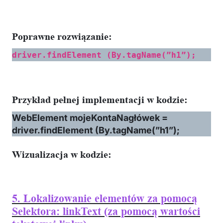
Poprawne rozwiązanie:
driver.findElement (By.tagName(”h1”);
Przykład pełnej implementacji w kodzie
:
WebElement mojeKontaNagłówek =
driver.findElement (By.tagName(”h1”);
Wizualizacja w kodzie:
5. Lokalizowanie elementów za pomocą
Selektora: linkText (za pomocą wartości