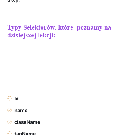
Typy Selektorów, które poznamy na
dzisiejszej lekcji:
Id
name
className
tagName