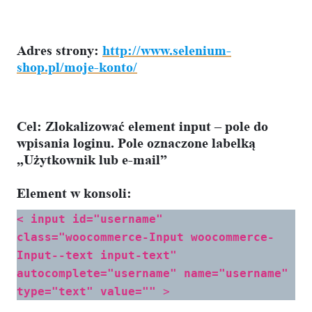
Adres strony:
http://www.selenium-
shop.pl/moje-konto/
Cel:
Zlokalizować element input – pole do
wpisania loginu. Pole oznaczone labelką
„Użytkownik lub e-mail”
Element w konsoli:
< input id="username"
class="woocommerce-Input woocommerce-
Input--text input-text"
autocomplete="username" name="username"
type="text" value=""
>