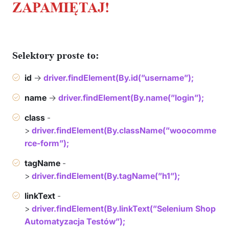
ZAPAMIĘTAJ!
Selektory proste to:
id
->
driver.findElement(By.id(”username”);
name
->
driver.findElement(By.name(”login”);
class
-
>
driver.findElement(By.className(”woocomme
rce-form”);
tagName
-
>
driver.findElement(By.tagName(”h1”);
linkText
-
>
driver.findElement(By.linkText(”Selenium Shop
Automatyzacja Testów”);