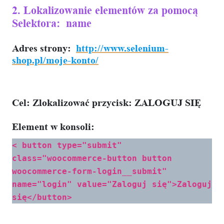
2. Lokalizowanie elementów za pomocą
Selektora: name
Adres strony
:
http://www.selenium-
shop.pl/moje-konto/
Cel:
Zlokalizować przycisk: ZALOGUJ SIĘ
Element w konsoli:
< button type="submit"
class="woocommerce-button button
woocommerce-form-login__submit"
name="login" value="Zaloguj się">Zaloguj
się</button>