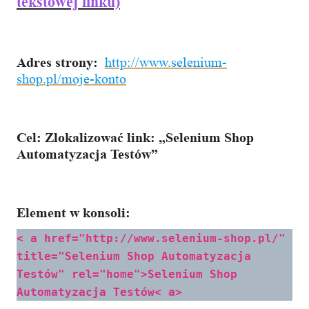
tekstowej linku)
Adres strony:
http://www.selenium-
shop.pl/moje-konto
Cel:
Zlokalizować link: „Selenium Shop
Automatyzacja Testów”
Element w konsoli:
< a href="http://www.selenium-shop.pl/"
title="Selenium Shop Automatyzacja
Testów" rel="home">Selenium Shop
Automatyzacja Testów< a>