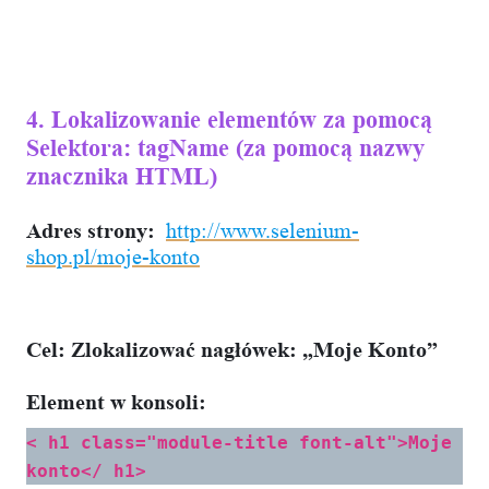
4. Lokalizowanie elementów za pomocą
Selektora: tagName (za pomocą nazwy
znacznika HTML)
Adres strony:
http://www.selenium-
shop.pl/moje-konto
Cel:
Zlokalizować nagłówek: „Moje Konto”
Element w konsoli:
< h1 class="module-title font-alt">Moje
konto</ h1>