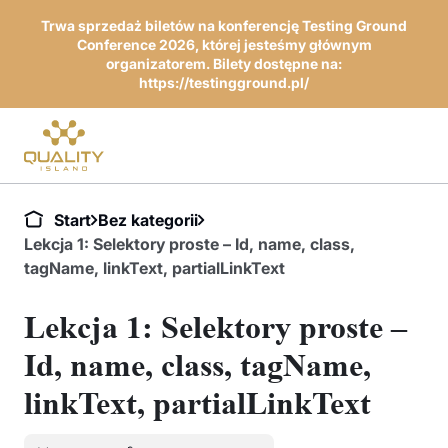
Trwa sprzedaż biletów na konferencję Testing Ground
Conference 2026, której jesteśmy głównym
organizatorem. Bilety dostępne na:
https://testingground.pl/
Start
Bez kategorii
Lekcja 1: Selektory proste – Id, name, class,
tagName, linkText, partialLinkText
Lekcja 1: Selektory proste –
Id, name, class, tagName,
linkText, partialLinkText