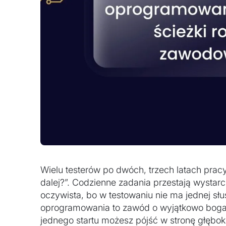
Wielu testerów po dwóch, trzech latach pracy
dalej?”. Codzienne zadania przestają wystarc
oczywista, bo w testowaniu nie ma jednej słu
oprogramowania to zawód o wyjątkowo bogat
jednego startu możesz pójść w stronę głęboki