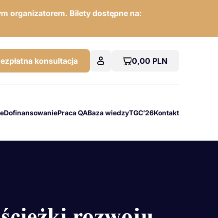
m organizatorem. Bilety dostępne na:
0,00
PLN
ezpłatna konsultacja
we
Dofinansowanie
Praca QA
Baza wiedzy
TGC’26
Kontakt
ścieżki rozwoju