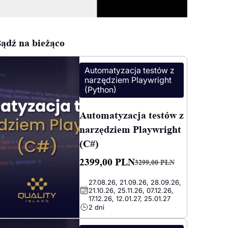
ądź na bieżąco
Automatyzacja testów z
narzędziem Playwright
(Python)
Automatyzacja testów z
narzędziem Playwright
(C#)
2399,00
PLN
3299,00
PLN
Pierwotna
Aktualna
27.08.26, 21.09.26, 28.09.26,
cena
cena
21.10.26, 25.11.26, 07.12.26,
wynosiła:
wynosi:
17.12.26, 12.01.27, 25.01.27
2 dni
3299,00 PLN.
2399,00 PLN.