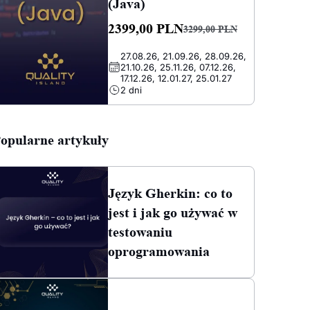
(Java)
2399,00
PLN
3299,00
PLN
Pierwotna
Aktualna
27.08.26, 21.09.26, 28.09.26,
cena
cena
21.10.26, 25.11.26, 07.12.26,
wynosiła:
wynosi:
17.12.26, 12.01.27, 25.01.27
2 dni
3299,00 PLN.
2399,00 PLN.
opularne artykuły
Język Gherkin: co to
jest i jak go używać w
testowaniu
oprogramowania