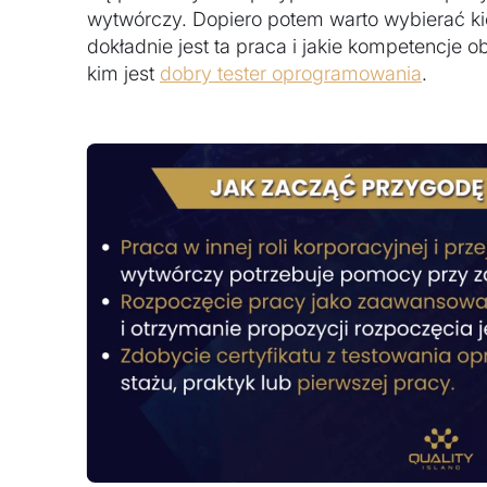
wytwórczy. Dopiero potem warto wybierać k
dokładnie jest ta praca i jakie kompetencje 
kim jest
dobry tester oprogramowania
.