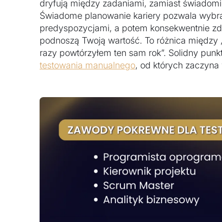
dryfują między zadaniami, zamiast świadomi
Świadome planowanie kariery pozwala wybra
predyspozycjami, a potem konsekwentnie zd
podnoszą Twoją wartość. To różnica między 
razy powtórzyłem ten sam rok”. Solidny punkt s
testowania manualnego
, od których zaczyna