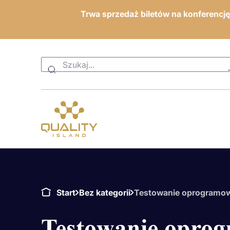
Trwa sprzedaż biletów na konferencj
Start
Bez kategorii
Testowanie oprogramow
Testowanie oprog