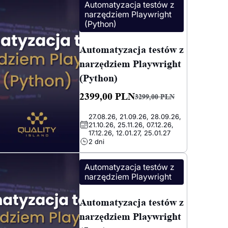
Automatyzacja testów z
narzędziem Playwright
(Python)
Automatyzacja testów z
narzędziem Playwright
(Python)
2399,00
PLN
3299,00
PLN
Pierwotna
Aktualna
27.08.26, 21.09.26, 28.09.26,
cena
cena
21.10.26, 25.11.26, 07.12.26,
wynosiła:
wynosi:
17.12.26, 12.01.27, 25.01.27
2 dni
3299,00 PLN.
2399,00 PLN.
Automatyzacja testów z
narzędziem Playwright
Automatyzacja testów z
narzędziem Playwright