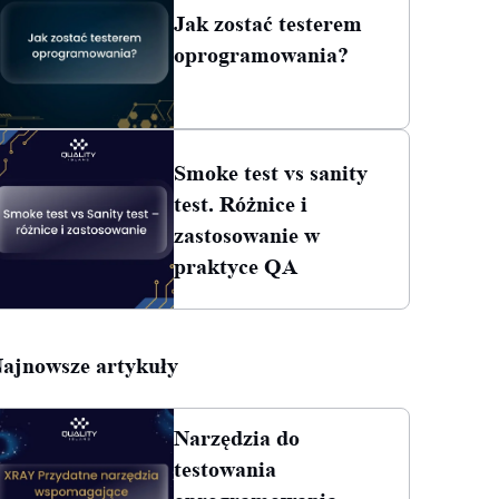
Jak zostać testerem
oprogramowania?
Smoke test vs sanity
test. Różnice i
zastosowanie w
praktyce QA
ajnowsze artykuły
Narzędzia do
testowania