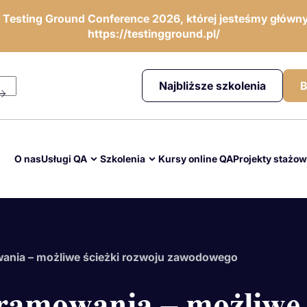
ę Testing Ground Conference 2026, której jesteśmy główny
https://testingground.pl/
Najbliższe szkolenia
B
O nas
Usługi QA
Szkolenia
Kursy online QA
Projekty stażo
ania – możliwe ścieżki rozwoju zawodowego
ramowania – możliwe 