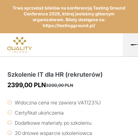
Trwa sprzedaż biletów na konferencję Testing Ground
Conference 2026, której jesteśmy głównym
organizatorem. Bilety dostępne na:
https://testingground.pl/
Szkolenie IT dla HR (rekruterów)
2399,00
PLN
3200,00
PLN
Pierwotna
Aktualna
cena
cena
Widoczna cena nie zawiera VAT(23%)
wynosiła:
wynosi:
Certyfikat ukończenia
3200,00 PLN.
2399,00 PLN.
Dodatkowe materiały po szkoleniu
30 dniowe wsparcie szkoleniowca