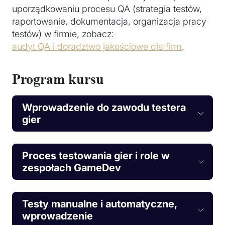
uporządkowaniu procesu QA (strategia testów,
raportowanie, dokumentacja, organizacja pracy
testów) w firmie, zobacz:
audyt QA i doradztwo jakościowe dla firm
.
Program kursu
Wprowadzenie do zawodu testera
gier
Proces testowania gier i role w
zespołach GameDev
Testy manualne i automatyczne,
wprowadzenie