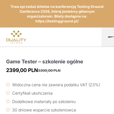
Trwa sprzedaż biletów na konferencję Testing Ground
Conference 2026, której jesteśmy głównym
organizatorem. Bilety dostępne na:
https://testingground.pl/
Game Tester – szkolenie ogólne
2399,00
PLN
3300,00
PLN
Pierwotna
Aktualna
cena
cena
Widoczna cena nie zawiera podatku VAT (23%)
wynosiła:
wynosi:
Certyfikat ukończenia
3300,00 PLN.
2399,00 PLN.
Dodatkowe materiały po szkoleniu
30 dniowe wsparcie szkoleniowca