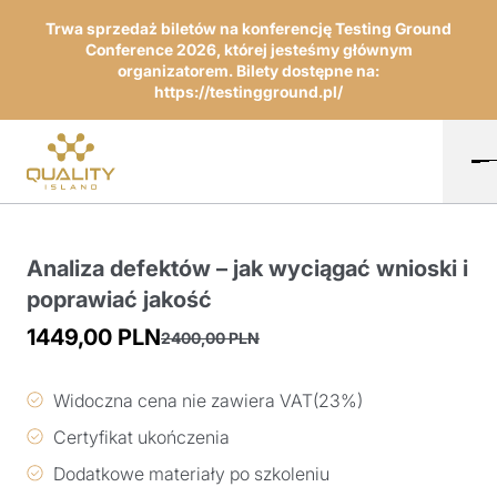
Trwa sprzedaż biletów na konferencję Testing Ground
Conference 2026, której jesteśmy głównym
organizatorem. Bilety dostępne na:
https://testingground.pl/
Analiza defektów – jak wyciągać wnioski i
poprawiać jakość
1449,00
PLN
2400,00
PLN
Pierwotna
Aktualna
cena
cena
Widoczna cena nie zawiera VAT(23%)
wynosiła:
wynosi:
Certyfikat ukończenia
2400,00 PLN.
1449,00 PLN.
Dodatkowe materiały po szkoleniu