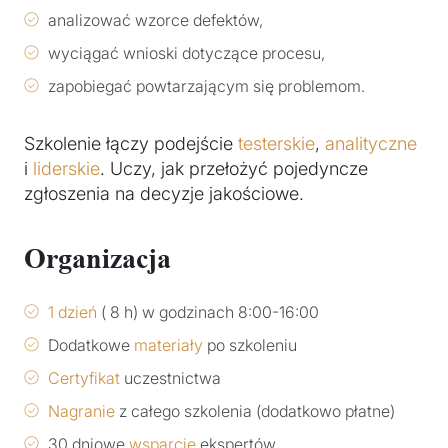
analizować wzorce defektów,
wyciągać wnioski dotyczące procesu,
zapobiegać powtarzającym się problemom.
Szkolenie łączy podejście
testerskie
,
analityczne
i
liderskie
. Uczy, jak przełożyć pojedyncze
zgłoszenia na decyzje jakościowe.
Organizacja
1 dzień
( 8 h) w godzinach 8:00-16:00
Dodatkowe
materiały
po szkoleniu
Certyfikat
uczestnictwa
Nagranie
z całego szkolenia (dodatkowo płatne)
30 dniowe
wsparcie
ekspertów