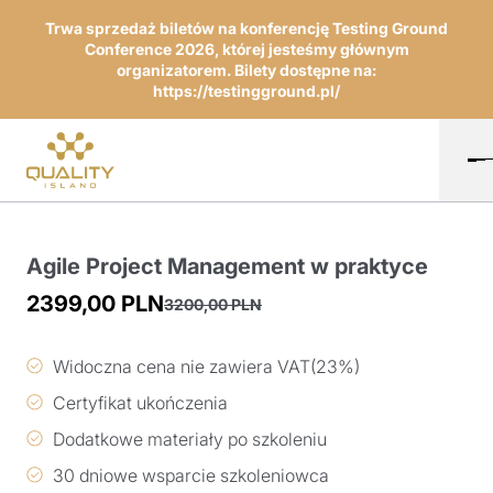
Trwa sprzedaż biletów na konferencję Testing Ground
Conference 2026, której jesteśmy głównym
organizatorem. Bilety dostępne na:
https://testingground.pl/
Agile Project Management w praktyce
2399,00
PLN
3200,00
PLN
Pierwotna
Aktualna
cena
cena
Widoczna cena nie zawiera VAT(23%)
wynosiła:
wynosi:
Certyfikat ukończenia
3200,00 PLN.
2399,00 PLN.
Dodatkowe materiały po szkoleniu
30 dniowe wsparcie szkoleniowca