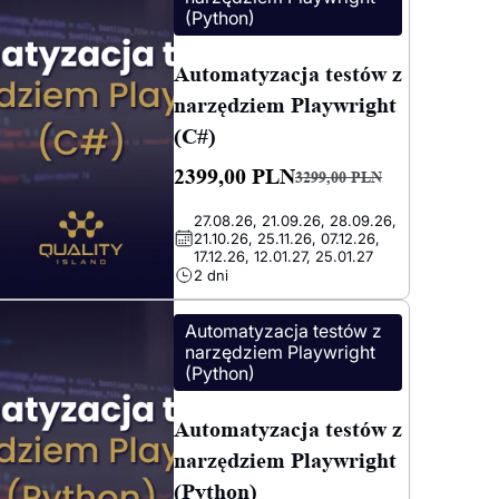
(Python)
Automatyzacja testów z
narzędziem Playwright
(C#)
2399,00
PLN
3299,00
PLN
Pierwotna
Aktualna
27.08.26, 21.09.26, 28.09.26,
cena
cena
21.10.26, 25.11.26, 07.12.26,
wynosiła:
wynosi:
17.12.26, 12.01.27, 25.01.27
2 dni
3299,00 PLN.
2399,00 PLN.
Automatyzacja testów z
narzędziem Playwright
(Python)
Automatyzacja testów z
narzędziem Playwright
(Python)