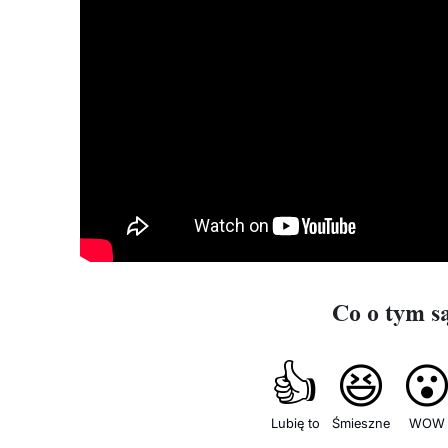
Co o tym s
👍
😆

Lubię to
Śmieszne
WOW