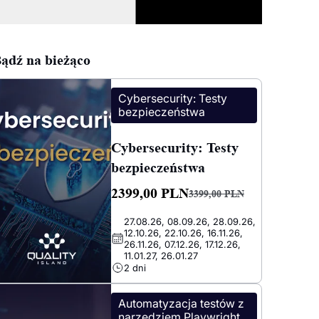
ądź na bieżąco
Cybersecurity: Testy
bezpieczeństwa
Cybersecurity: Testy
bezpieczeństwa
2399,00
PLN
3399,00
PLN
Pierwotna
Aktualna
27.08.26, 08.09.26, 28.09.26,
cena
cena
12.10.26, 22.10.26, 16.11.26,
wynosiła:
wynosi:
26.11.26, 07.12.26, 17.12.26,
11.01.27, 26.01.27
3399,00 PLN.
2399,00 PLN.
2 dni
Automatyzacja testów z
narzędziem Playwright