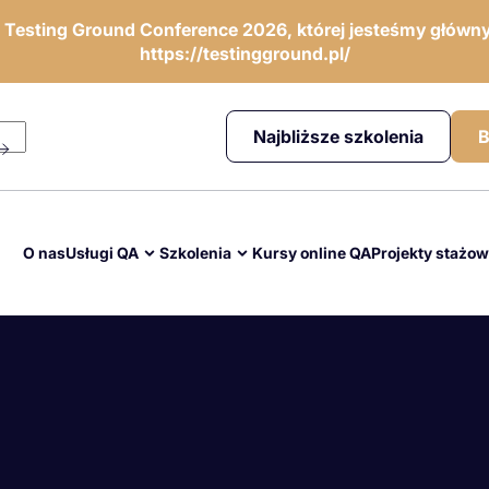
ę Testing Ground Conference 2026, której jesteśmy główny
https://testingground.pl/
Najbliższe szkolenia
B
O nas
Usługi QA
Szkolenia
Kursy online QA
Projekty stażo