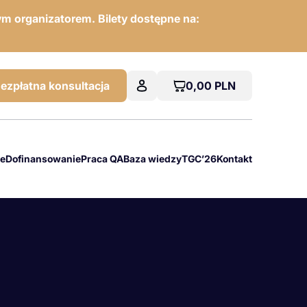
m organizatorem. Bilety dostępne na:
0,00
PLN
ezpłatna konsultacja
we
Dofinansowanie
Praca QA
Baza wiedzy
TGC’26
Kontakt