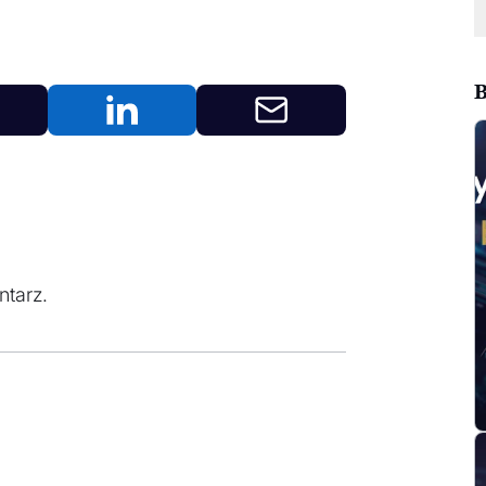
B
tarz.