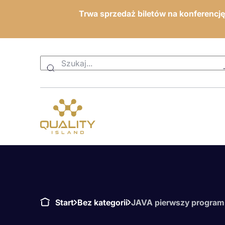
Trwa sprzedaż biletów na konferencj
Start
Bez kategorii
JAVA pierwszy program