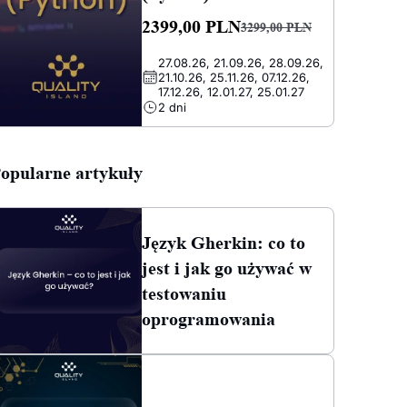
2399,00
PLN
3299,00
PLN
Pierwotna
Aktualna
27.08.26, 21.09.26, 28.09.26,
cena
cena
21.10.26, 25.11.26, 07.12.26,
wynosiła:
wynosi:
17.12.26, 12.01.27, 25.01.27
2 dni
3299,00 PLN.
2399,00 PLN.
opularne artykuły
Język Gherkin: co to
jest i jak go używać w
testowaniu
oprogramowania