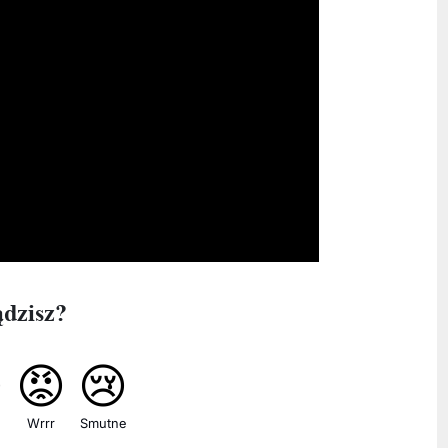
ądzisz?

😡
😢
Wrrr
Smutne