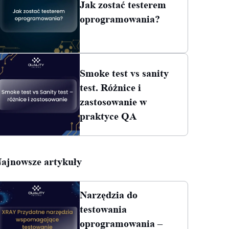
Jak zostać testerem
oprogramowania?
Smoke test vs sanity
test. Różnice i
zastosowanie w
praktyce QA
ajnowsze artykuły
Narzędzia do
testowania
oprogramowania –