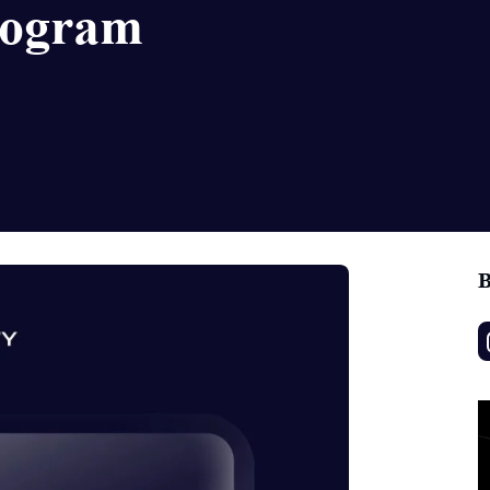
rogram
B