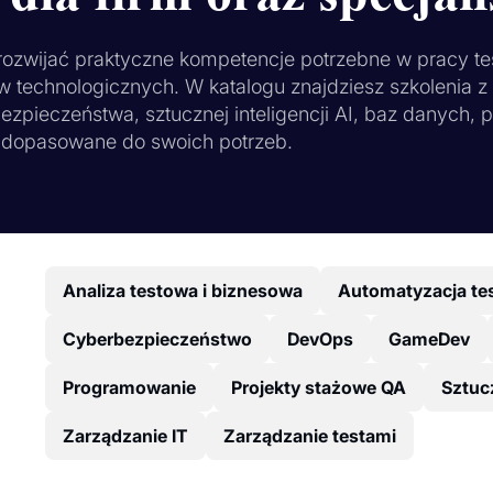
 rozwijać praktyczne kompetencje potrzebne w pracy te
w technologicznych. W katalogu znajdziesz szkolenia 
ezpieczeństwa, sztucznej inteligencji AI, baz danych, 
ie dopasowane do swoich potrzeb.
Analiza testowa i biznesowa
Automatyzacja te
Cyberbezpieczeństwo
DevOps
GameDev
Programowanie
Projekty stażowe QA
Sztucz
Zarządzanie IT
Zarządzanie testami