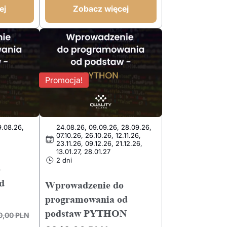
ej
Zobacz więcej
3200,00 PLN.
2399,00 PLN.
Promocja!
9.08.26,
24.08.26, 09.09.26, 28.09.26,
07.10.26, 26.10.26, 12.11.26,
23.11.26, 09.12.26, 21.12.26,
13.01.27, 28.01.27
2 dni
o
d
Wprowadzenie do
programowania od
podstaw PYTHON
0,00
PLN