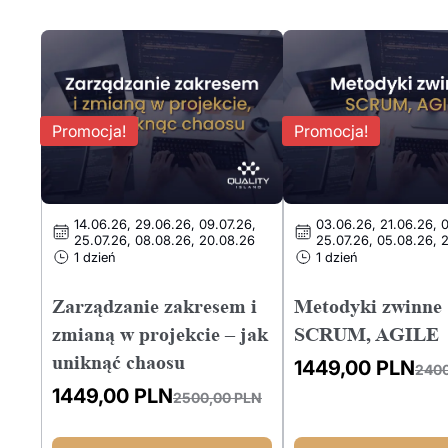
Promocja!
Promocja!
14.06.26, 29.06.26, 09.07.26,
03.06.26, 21.06.26, 0
25.07.26, 08.08.26, 20.08.26
25.07.26, 05.08.26, 
1 dzień
1 dzień
Zarządzanie zakresem i
Metodyki zwinne
zmianą w projekcie – jak
SCRUM, AGILE
uniknąć chaosu
1449,00
PLN
240
Pierwotna
Aktualna
1449,00
PLN
2500,00
PLN
cena
cena
Pierwotna
Aktualna
wynosiła:
wynosi:
cena
cena