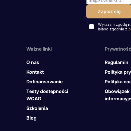
Wyrażam zgodę na 
Island zgodnie z
p
Ważne linki
Prywatnoś
O nas
Regulamin
Kontakt
Polityka pr
Dofinansowanie
Polityka co
Testy dostępności
Obowiązek
WCAG
informacyj
Szkolenia
Blog