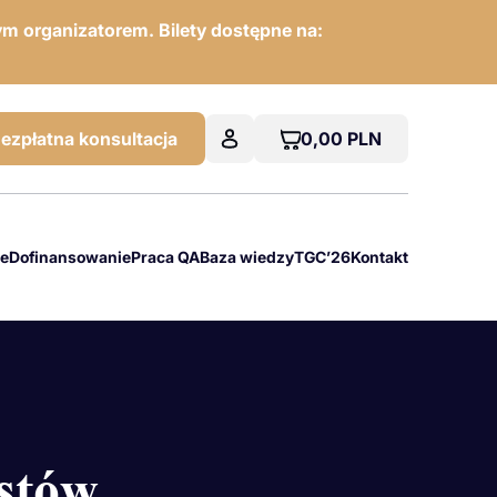
m organizatorem. Bilety dostępne na:
0,00
PLN
ezpłatna konsultacja
we
Dofinansowanie
Praca QA
Baza wiedzy
TGC’26
Kontakt
istów