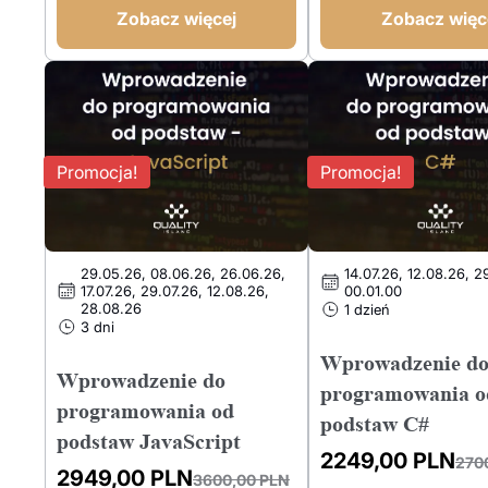
2400,00 PLN.
1449,00 PLN.
wynosiła:
wynosi:
Zobacz więcej
Zobacz więc
2500,00 PLN.
1449,00 PLN.
Promocja!
Promocja!
29.05.26, 08.06.26, 26.06.26,
14.07.26, 12.08.26, 2
17.07.26, 29.07.26, 12.08.26,
00.01.00
28.08.26
1 dzień
3 dni
Wprowadzenie d
Wprowadzenie do
programowania o
programowania od
podstaw C#
podstaw JavaScript
2249,00
PLN
270
2949,00
PLN
3600,00
PLN
Pierwotna
Aktualna