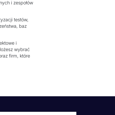
znych i zespołów
yzacji testów,
czeństwa, baz
ektowe i
 Możesz wybrać
raz firm, które