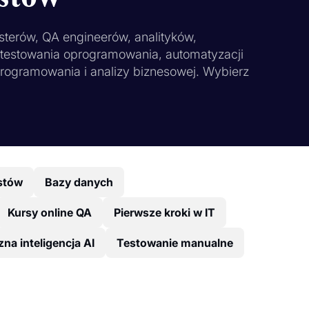
sterów, QA engineerów, analityków,
z testowania oprogramowania, automatyzacji
programowania i analizy biznesowej. Wybierz
stów
Bazy danych
Kursy online QA
Pierwsze kroki w IT
na inteligencja AI
Testowanie manualne