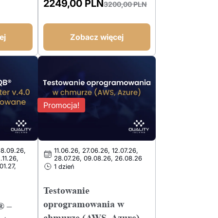
2249,00
PLN
3200,00
PLN
Pierwotna
Aktualna
cena
cena
wynosiła:
wynosi:
ej
Zobacz więcej
3200,00 PLN.
2249,00 PLN.
Promocja!
28.09.26,
11.06.26, 27.06.26, 12.07.26,
.11.26,
28.07.26, 09.08.26, 26.08.26
01.27,
1 dzień
Testowanie
oprogramowania w
® –
chmurze (AWS, Azure)