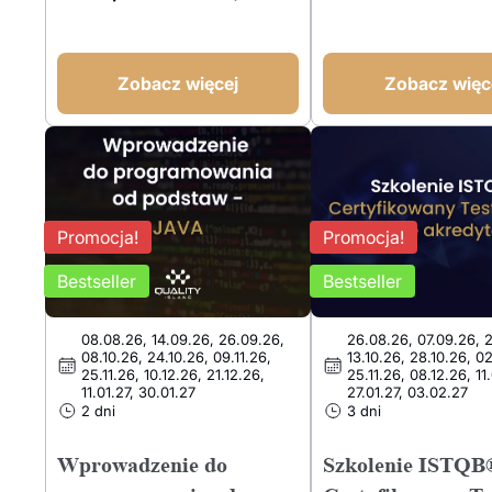
Pierwotna
Aktualna
cena
cena
cena
cena
wynosiła:
wynosi:
wynosiła:
wynosi:
2700,00 PLN.
2249,00 PLN.
3600,00 PLN.
2949,00 PLN.
Zobacz więcej
Zobacz więc
Promocja!
Promocja!
Bestseller
Bestseller
08.08.26, 14.09.26, 26.09.26,
26.08.26, 07.09.26, 
08.10.26, 24.10.26, 09.11.26,
13.10.26, 28.10.26, 02
25.11.26, 10.12.26, 21.12.26,
25.11.26, 08.12.26, 11.
11.01.27, 30.01.27
27.01.27, 03.02.27
2 dni
3 dni
Wprowadzenie do
Szkolenie ISTQB