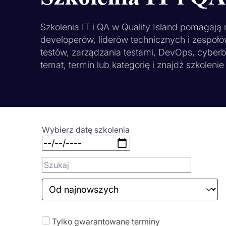
Szkolenia IT i QA w Quality Island pomagają
developerów, liderów technicznych i zespołó
testów, zarządzania testami, DevOps, cyberb
temat, termin lub kategorię i znajdź szkolen
Wybierz datę szkolenia
Tylko gwarantowane terminy