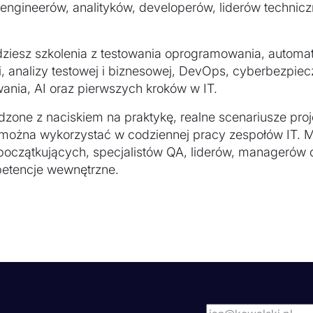
 engineerów, analityków, developerów, liderów technic
jdziesz szkolenia z testowania oprogramowania, automat
i, analizy testowej i biznesowej, DevOps, cyberbezpie
nia, AI oraz pierwszych kroków w IT.
dzone z naciskiem na praktykę, realne scenariusze proj
e można wykorzystać w codziennej pracy zespołów IT.
początkujących, specjalistów QA, liderów, managerów o
petencje wewnętrzne.