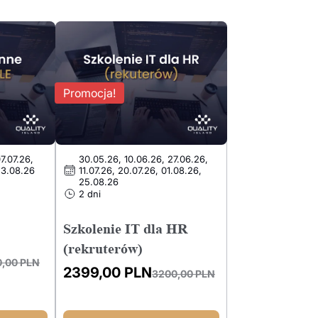
Promocja!
7.07.26,
30.05.26, 10.06.26, 27.06.26,
23.08.26
11.07.26, 20.07.26, 01.08.26,
25.08.26
2 dni
Szkolenie IT dla HR
(rekruterów)
0,00
PLN
2399,00
PLN
3200,00
PLN
Pierwotna
Aktualna
cena
cena
wynosiła:
wynosi: