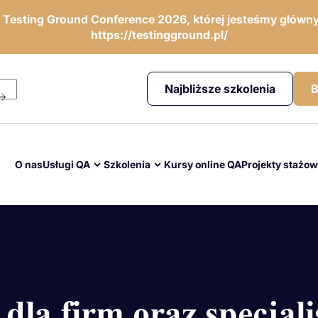
ę Testing Ground Conference 2026, której jesteśmy główny
https://testingground.pl/
Najbliższe szkolenia
B
O nas
Usługi QA
Szkolenia
Kursy online QA
Projekty stażo
 dla firm oraz specjal