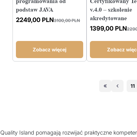
programowania od
Certyfikowany Te
podstaw JAVA
v.4.0 – szkolenie
akredytowane
2249,00
PLN
3100,00
PLN
Pierwotna
Aktualna
1399,00
PLN
229
cena
cena
Pierwotna
Aktualna
wynosiła:
wynosi:
cena
cena
3100,00 PLN.
2249,00 PLN.
wynosiła:
wynosi:
Zobacz więcej
Zobacz więc
2290,00 PLN.
1399,00 PLN.
11
w Quality Island pomagają rozwijać praktyczne kompete