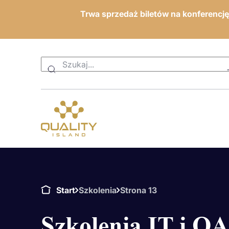
Trwa sprzedaż biletów na konferencj
Start
Szkolenia
Strona 13
Szkolenia IT i QA