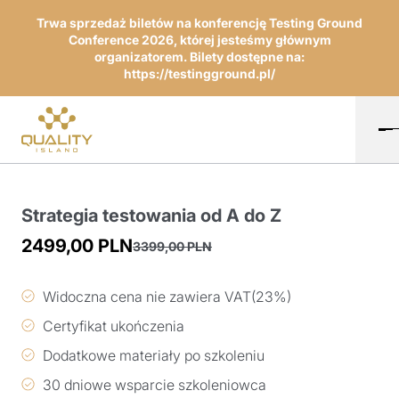
Trwa sprzedaż biletów na konferencję Testing Ground
Conference 2026, której jesteśmy głównym
organizatorem. Bilety dostępne na:
https://testingground.pl/
Strategia testowania od A do Z
2499,00
PLN
3399,00
PLN
Pierwotna
Aktualna
cena
cena
Widoczna cena nie zawiera VAT(23%)
wynosiła:
wynosi:
Certyfikat ukończenia
3399,00 PLN.
2499,00 PLN.
Dodatkowe materiały po szkoleniu
30 dniowe wsparcie szkoleniowca