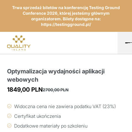
Trwa sprzedaż biletów na konferencję Testing Ground
Conference 2026, której jesteśmy głównym
organizatorem. Bilety dostępne na:
https://testingground.pl/
Optymalizacja wydajności aplikacji
webowych
1849,00
PLN
2700,00
PLN
Pierwotna
Aktualna
cena
cena
Widoczna cena nie zawiera podatku VAT (23%)
wynosiła:
wynosi:
Certyfikat ukończenia
2700,00 PLN.
1849,00 PLN.
Dodatkowe materiały po szkoleniu