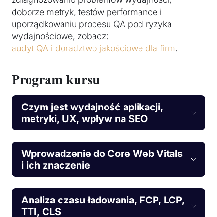
doborze metryk, testów performance i
uporządkowaniu procesu QA pod ryzyka
wydajnościowe, zobacz:
audyt QA i doradztwo jakościowe dla firm
.
Program kursu
Czym jest wydajność aplikacji,
metryki, UX, wpływ na SEO
Wprowadzenie do Core Web Vitals
i ich znaczenie
Analiza czasu ładowania, FCP, LCP,
TTI, CLS