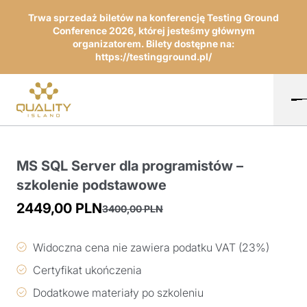
Trwa sprzedaż biletów na konferencję Testing Ground
Conference 2026, której jesteśmy głównym
organizatorem. Bilety dostępne na:
https://testingground.pl/
MS SQL Server dla programistów –
szkolenie podstawowe
2449,00
PLN
3400,00
PLN
Pierwotna
Aktualna
cena
cena
Widoczna cena nie zawiera podatku VAT (23%)
wynosiła:
wynosi:
Certyfikat ukończenia
3400,00 PLN.
2449,00 PLN.
Dodatkowe materiały po szkoleniu