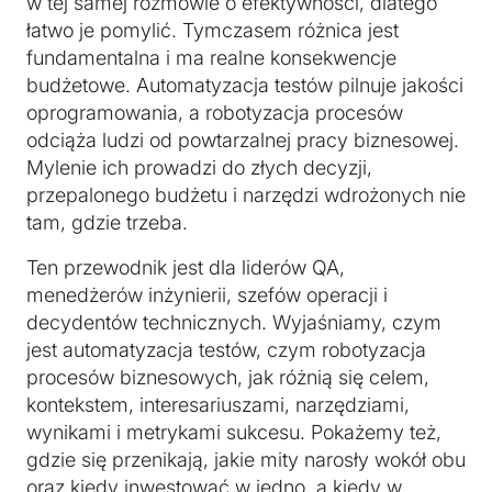
w tej samej rozmowie o efektywności, dlatego
łatwo je pomylić. Tymczasem różnica jest
fundamentalna i ma realne konsekwencje
budżetowe. Automatyzacja testów pilnuje jakości
oprogramowania, a robotyzacja procesów
odciąża ludzi od powtarzalnej pracy biznesowej.
Mylenie ich prowadzi do złych decyzji,
przepalonego budżetu i narzędzi wdrożonych nie
tam, gdzie trzeba.
Ten przewodnik jest dla liderów QA,
menedżerów inżynierii, szefów operacji i
decydentów technicznych. Wyjaśniamy, czym
jest automatyzacja testów, czym robotyzacja
procesów biznesowych, jak różnią się celem,
kontekstem, interesariuszami, narzędziami,
wynikami i metrykami sukcesu. Pokażemy też,
gdzie się przenikają, jakie mity narosły wokół obu
oraz kiedy inwestować w jedno, a kiedy w