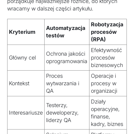
porządkuje najważniejsze różnice, do których
wracamy w dalszej części artykułu.
Robotyzacja
Automatyzacja
Kryterium
procesów
testów
(RPA)
Efektywność
Ochrona jakości
Główny cel
procesów
oprogramowania
biznesowych
Proces
Operacje i
Kontekst
wytwarzania i
procesy w
QA
organizacji
Działy
Testerzy,
operacyjne,
Interesariusze
deweloperzy,
finanse,
liderzy QA
kadry, biznes