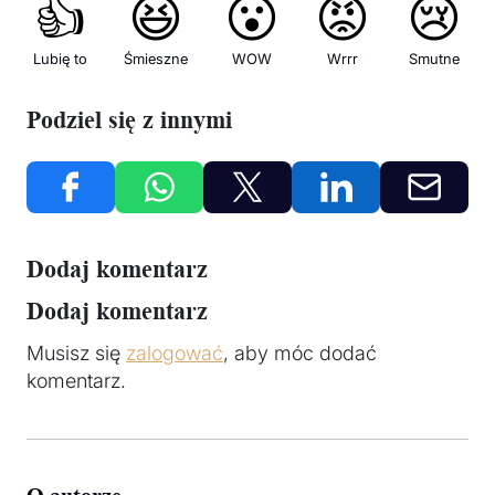
👍
😆
😮
😡
😢
Lubię to
Śmieszne
WOW
Wrrr
Smutne
Podziel się z innymi
Dodaj komentarz
Dodaj komentarz
Musisz się
zalogować
, aby móc dodać
komentarz.
O autorze