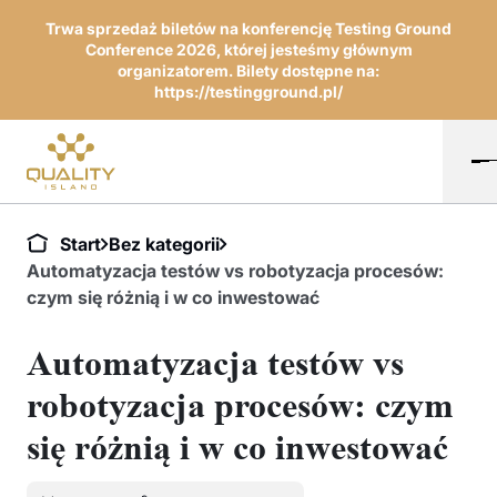
Trwa sprzedaż biletów na konferencję Testing Ground
Conference 2026, której jesteśmy głównym
organizatorem. Bilety dostępne na:
https://testingground.pl/
Start
Bez kategorii
Automatyzacja testów vs robotyzacja procesów:
czym się różnią i w co inwestować
Automatyzacja testów vs
robotyzacja procesów: czym
się różnią i w co inwestować