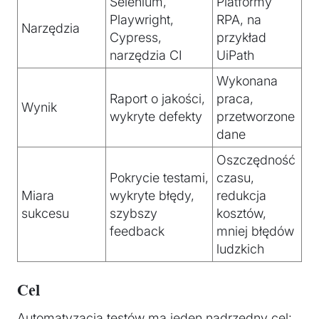
Selenium,
Platformy
Playwright,
RPA, na
Narzędzia
Cypress,
przykład
narzędzia CI
UiPath
Wykonana
Raport o jakości,
praca,
Wynik
wykryte defekty
przetworzone
dane
Oszczędność
Pokrycie testami,
czasu,
Miara
wykryte błędy,
redukcja
sukcesu
szybszy
kosztów,
feedback
mniej błędów
ludzkich
Cel
Automatyzacja testów ma jeden nadrzędny cel: