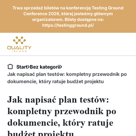
Trwa sprzedaż biletów na konferencję Testing Ground
Conference 2026, której jesteśmy głównym
organizatorem. Bilety dostępne na:
https://testingground.pl/
Start
Bez kategorii
Jak napisać plan testów: kompletny przewodnik po
dokumencie, który ratuje budżet projektu
Jak napisać plan testów:
kompletny przewodnik po
dokumencie, który ratuje
budżet projektu