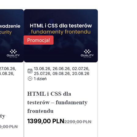
Promocja!
27.06.26,
13.06.26, 26.06.26, 02.07.26,
6.08.26,
25.07.26, 09.08.26, 20.08.26
1 dzień
HTML i CSS dla
testerów – fundamenty
frontendu
ty
1399,00
PLN
2299,00
PLN
9,00
PLN
Pierwotna
Aktualna
cena
cena