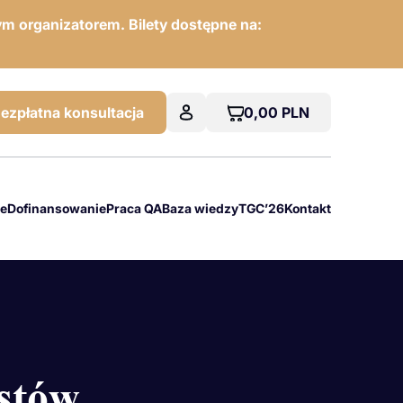
m organizatorem. Bilety dostępne na:
0,00
PLN
ezpłatna konsultacja
we
Dofinansowanie
Praca QA
Baza wiedzy
TGC’26
Kontakt
istów