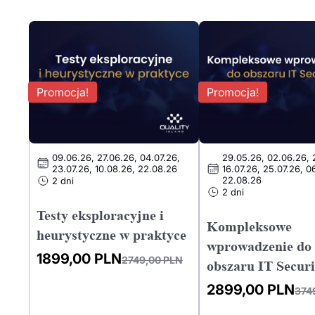
Promocja!
Promocja!
09.06.26, 27.06.26, 04.07.26,
29.05.26, 02.06.26, 
23.07.26, 10.08.26, 22.08.26
16.07.26, 25.07.26, 0
22.08.26
2 dni
2 dni
Testy eksploracyjne i
Kompleksowe
heurystyczne w praktyce
wprowadzenie do
1899,00
PLN
2749,00
PLN
obszaru IT Securi
Pierwotna
Aktualna
cena
cena
2899,00
PLN
374
wynosiła:
wynosi:
Pierwotna
Aktualna