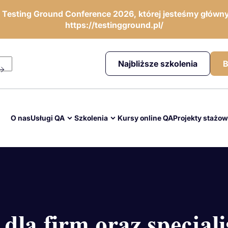
ę Testing Ground Conference 2026, której jesteśmy główny
https://testingground.pl/
Najbliższe szkolenia
B
O nas
Usługi QA
Szkolenia
Kursy online QA
Projekty stażo
 dla firm oraz specjal