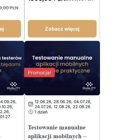
Pierwotna
Aktualna
9,00
PLN
cena
cena
wynosiła:
wynosi:
2899,00 PLN.
1999,00 PLN.
ej
Zobacz więcej
Promocja!
04.09.26,
12.06.26, 28.06.26, 04.07.26,
0.10.26,
24.07.26, 12.08.26, 22.08.26
12.26,
1 dzień
.01.27
Testowanie manualne
aplikacji mobilnych –
w