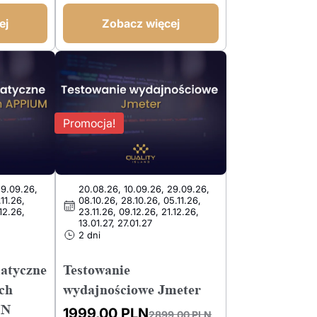
wynosiła:
wynosi:
2299,00 PLN.
1399,00 PLN.
ej
Zobacz więcej
Promocja!
29.09.26,
20.08.26, 10.09.26, 29.09.26,
.11.26,
08.10.26, 28.10.26, 05.11.26,
.12.26,
23.11.26, 09.12.26, 21.12.26,
13.01.27, 27.01.27
2 dni
atyczne
Testowanie
ych
wydajnościowe Jmeter
ON
1999,00
PLN
2899,00
PLN