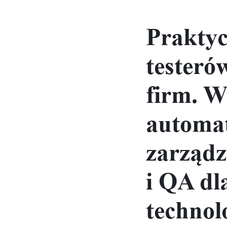
Praktyc
testeró
firm. W
automat
zarządz
i QA dl
technol