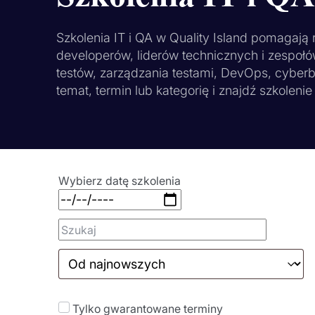
Szkolenia IT i QA w Quality Island pomagają
developerów, liderów technicznych i zespołó
testów, zarządzania testami, DevOps, cyberb
temat, termin lub kategorię i znajdź szkolen
Wybierz datę szkolenia
Tylko gwarantowane terminy