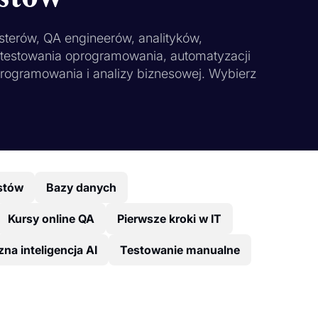
sterów, QA engineerów, analityków,
z testowania oprogramowania, automatyzacji
programowania i analizy biznesowej. Wybierz
stów
Bazy danych
Kursy online QA
Pierwsze kroki w IT
na inteligencja AI
Testowanie manualne