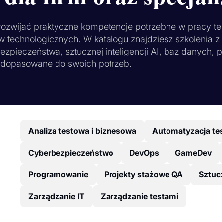
 rozwijać praktyczne kompetencje potrzebne w pracy te
w technologicznych. W katalogu znajdziesz szkolenia 
ezpieczeństwa, sztucznej inteligencji AI, baz danych, 
ie dopasowane do swoich potrzeb.
Analiza testowa i biznesowa
Automatyzacja te
Cyberbezpieczeństwo
DevOps
GameDev
Programowanie
Projekty stażowe QA
Sztucz
Zarządzanie IT
Zarządzanie testami