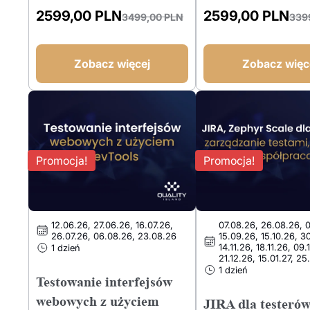
2599,00
PLN
2599,00
PLN
3499,00
PLN
339
Pierwotna
Aktualna
Pierwotna
Aktualna
cena
cena
cena
cena
wynosiła:
wynosi:
wynosiła:
wynosi:
Zobacz więcej
Zobacz więc
3499,00 PLN.
2599,00 PLN.
3399,00 PLN.
2599,00 PLN.
Promocja!
Promocja!
12.06.26, 27.06.26, 16.07.26,
07.08.26, 26.08.26, 
26.07.26, 06.08.26, 23.08.26
15.09.26, 15.10.26, 3
14.11.26, 18.11.26, 09.
1 dzień
21.12.26, 15.01.27, 25
1 dzień
Testowanie interfejsów
webowych z użyciem
JIRA dla testeró