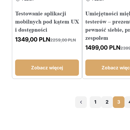
Testowanie aplikacji
Umiejętności mię
mobilnych pod kątem UX
testerów – prezen
i dostępności
pewność siebie, p
zespołem
1349,00
PLN
2259,00
PLN
Pierwotna
Aktualna
1499,00
PLN
239
cena
cena
Pierwotna
Aktualna
wynosiła:
wynosi:
cena
cena
2259,00 PLN.
1349,00 PLN.
wynosiła:
wynosi:
Zobacz więcej
Zobacz więc
2399,00 PLN.
1499,00 PLN.
1
2
3