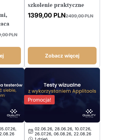
szkolenie praktyczne
mi,
1399,00
PLN
2499,00
PLN
Pierwotna
Aktualna
raca
cena
cena
9,00
PLN
wynosiła:
wynosi:
2499,00 PLN.
1399,00 PLN.
ej
Zobacz więcej
Promocja!
05.07.26,
02.06.26, 28.06.26, 10.07.26,
22.08.26
26.07.26, 06.08.26, 22.08.26
1 dzień