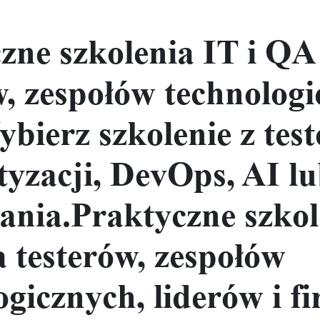
zne szkolenia IT i QA
w, zespołów technologi
ybierz szkolenie z tes
yzacji, DevOps, AI l
ania.Praktyczne szkol
a testerów, zespołów
ogicznych, liderów i fi