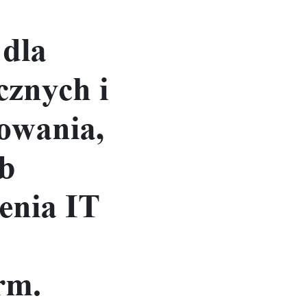
 dla
cznych i
towania,
ub
enia IT
rm.