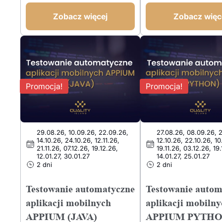
2749,00 PLN.
1899,00 PLN.
cena
cena
wynosiła:
wynosi:
Zobacz więcej
Zobacz więc
3749,00 PLN.
2899,00 PLN.
Promocja!
Promocja!
29.08.26, 10.09.26, 22.09.26,
27.08.26, 08.09.26, 
14.10.26, 24.10.26, 12.11.26,
12.10.26, 22.10.26, 10
21.11.26, 07.12.26, 19.12.26,
19.11.26, 03.12.26, 19
12.01.27, 30.01.27
14.01.27, 25.01.27
2 dni
2 dni
Testowanie automatyczne
Testowanie autom
aplikacji mobilnych
aplikacji mobiln
APPIUM (JAVA)
APPIUM PYTH