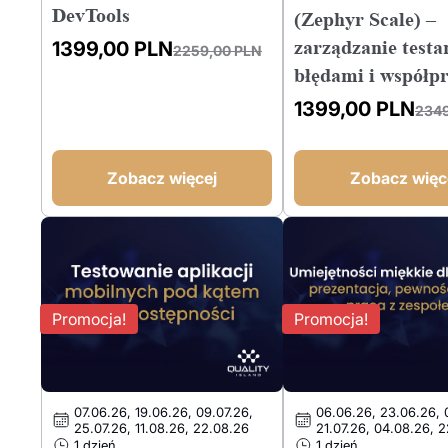
DevTools
(Zephyr Scale) –
zarządzanie testa
1399,00
PLN
2259,00
PLN
Pierwotna
Aktualna
błędami i współp
cena
cena
1399,00
PLN
wynosiła:
wynosi:
234
Pierwotna
Aktualna
2259,00 PLN.
1399,00 PLN.
cena
cena
wynosiła:
wynosi:
Zobacz więcej
Zobacz więc
2349,00 PLN.
1399,00 PLN.
Promocja!
Promocja!
07.06.26, 19.06.26, 09.07.26,
06.06.26, 23.06.26, 
25.07.26, 11.08.26, 22.08.26
21.07.26, 04.08.26, 
1 dzień
1 dzień