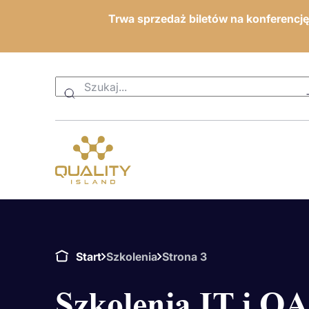
Trwa sprzedaż biletów na konferencj
Start
Szkolenia
Strona 3
Szkolenia IT i QA