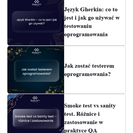
Język Gherkin: co to
jest i jak go używać w
testowaniu
oprogramowania
Jak zostać testerem
oprogramowania?
Smoke test vs sanity
test. Różnice i
zastosowanie w
praktyce QA