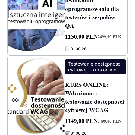
testowaniu
oprogramowania dla
testerów i zespołów
QA
1150,00
PLN
2499,00
PLN
Pierwotna
Aktualna
31.08.26
cena
cena
wynosiła:
wynosi:
Testowanie dostępności
2499,00 PLN.
1150,00 PLN.
cyfrowej - kurs online
KURS ONLINE:
Wdrażanie i
testowanie dostępności
cyfrowej WCAG
1149,00
PLN
2499,00
PLN
Pierwotna
Aktualna
31.08.26