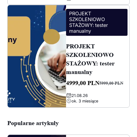
cena
cena
wynosiła:
wynosi:
PROJEKT
2499,00 PLN.
1149,00 PLN.
SZKOLENIOWO
STAŻOWY: tester
manualny
PROJEKT
SZKOLENIOWO
STAŻOWY: tester
manualny
4999,00
PLN
5999,00
PLN
Pierwotna
Aktualna
21.08.26
cena
cena
ok. 3 miesiące
wynosiła:
wynosi:
5999,00 PLN.
4999,00 PLN.
Popularne artykuły