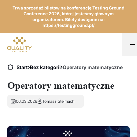
Trwa sprzedaż biletów na konferencję Testing Ground
Conference 2026, której jesteśmy głównym
organizatorem. Bilety dostępne na:
https://testingground.pl/
Start
Bez kategorii
Operatory matematyczne
Operatory matematyczne
06.03.2026
Tomasz Stelmach