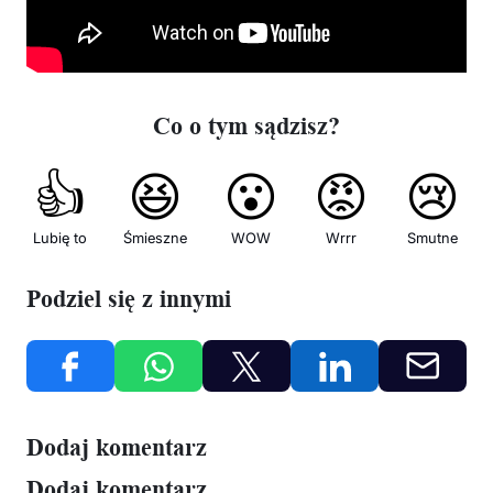
Co o tym sądzisz?
👍
😆
😮
😡
😢
Lubię to
Śmieszne
WOW
Wrrr
Smutne
Podziel się z innymi
Dodaj komentarz
Dodaj komentarz