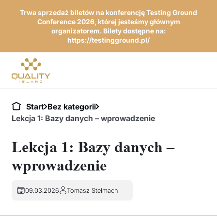
Trwa sprzedaż biletów na konferencję Testing Ground
Conference 2026, której jesteśmy głównym
organizatorem. Bilety dostępne na:
https://testingground.pl/
Start
Bez kategorii
Lekcja 1: Bazy danych – wprowadzenie
Lekcja 1: Bazy danych –
wprowadzenie
09.03.2026
Tomasz Stelmach