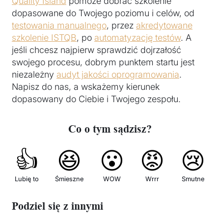
Quality Island
pomoże dobrać szkolenie
dopasowane do Twojego poziomu i celów, od
testowania manualnego
, przez
akredytowane
szkolenie ISTQB
, po
automatyzację testów
. A
jeśli chcesz najpierw sprawdzić dojrzałość
swojego procesu, dobrym punktem startu jest
niezależny
audyt jakości oprogramowania
.
Napisz do nas, a wskażemy kierunek
dopasowany do Ciebie i Twojego zespołu.
Co o tym sądzisz?
👍
😆
😮
😡
😢
Lubię to
Śmieszne
WOW
Wrrr
Smutne
Podziel się z innymi