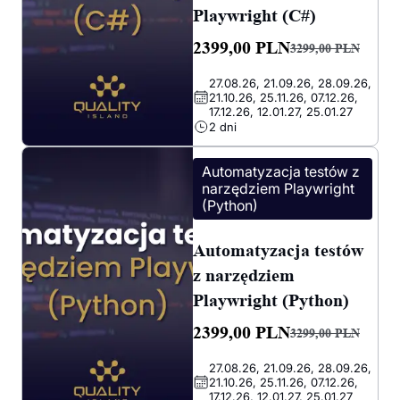
Playwright (C#)
2399,00
PLN
3299,00
PLN
Pierwotna
Aktualna
27.08.26, 21.09.26, 28.09.26,
cena
cena
21.10.26, 25.11.26, 07.12.26,
wynosiła:
wynosi:
17.12.26, 12.01.27, 25.01.27
2 dni
3299,00 PLN.
2399,00 PLN.
Automatyzacja testów z
narzędziem Playwright
(Python)
Automatyzacja testów
z narzędziem
Playwright (Python)
2399,00
PLN
3299,00
PLN
Pierwotna
Aktualna
27.08.26, 21.09.26, 28.09.26,
cena
cena
21.10.26, 25.11.26, 07.12.26,
wynosiła:
wynosi:
17.12.26, 12.01.27, 25.01.27