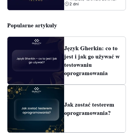
2 dni
3299,00 PLN.
2399,00 PLN.
Popularne artykuły
Język Gherkin: co to
jest i jak go używać w
testowaniu
oprogramowania
Jak zostać testerem
oprogramowania?