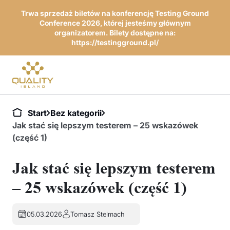
Trwa sprzedaż biletów na konferencję Testing Ground
Conference 2026, której jesteśmy głównym
organizatorem. Bilety dostępne na:
https://testingground.pl/
Start
Bez kategorii
Jak stać się lepszym testerem – 25 wskazówek
(część 1)
Jak stać się lepszym testerem
– 25 wskazówek (część 1)
05.03.2026
Tomasz Stelmach