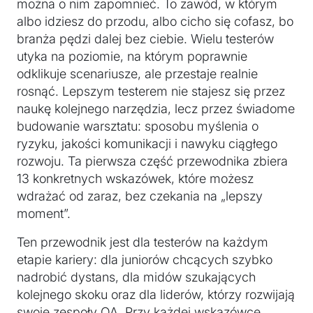
można o nim zapomnieć. To zawód, w którym
albo idziesz do przodu, albo cicho się cofasz, bo
branża pędzi dalej bez ciebie. Wielu testerów
utyka na poziomie, na którym poprawnie
odklikuje scenariusze, ale przestaje realnie
rosnąć. Lepszym testerem nie stajesz się przez
naukę kolejnego narzędzia, lecz przez świadome
budowanie warsztatu: sposobu myślenia o
ryzyku, jakości komunikacji i nawyku ciągłego
rozwoju. Ta pierwsza część przewodnika zbiera
13 konkretnych wskazówek, które możesz
wdrażać od zaraz, bez czekania na „lepszy
moment”.
Ten przewodnik jest dla testerów na każdym
etapie kariery: dla juniorów chcących szybko
nadrobić dystans, dla midów szukających
kolejnego skoku oraz dla liderów, którzy rozwijają
swoje zespoły QA. Przy każdej wskazówce