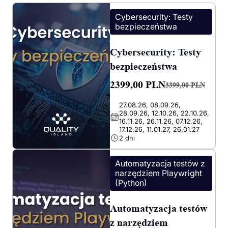
Cybersecurity: Testy
bezpieczeństwa
Cybersecurity: Testy
bezpieczeństwa
2399,00
PLN
3399,00
PLN
Pierwotna
Aktualna
27.08.26, 08.09.26,
cena
cena
28.09.26, 12.10.26, 22.10.26,
wynosiła:
wynosi:
16.11.26, 26.11.26, 07.12.26,
17.12.26, 11.01.27, 26.01.27
3399,00 PLN.
2399,00 PLN.
2 dni
Automatyzacja testów z
narzędziem Playwright
(Python)
Automatyzacja testów
z narzędziem