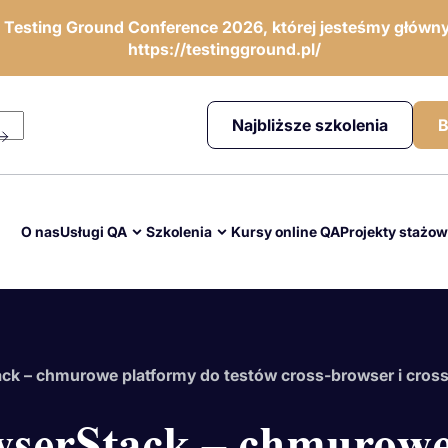
ę Testing Ground Conference 2026, której jesteśmy główny
https://testingground.pl/
Najbliższe szkolenia
B
O nas
Usługi QA
Szkolenia
Kursy online QA
Projekty stażo
ack – chmurowe platformy do testów cross-browser i cros
wserStack – chmurowe