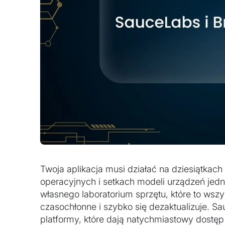
Twoja aplikacja musi działać na dziesiątkach
operacyjnych i setkach modeli urządzeń jed
własnego laboratorium sprzętu, które to wszy
czasochłonne i szybko się dezaktualizuje. S
platformy, które dają natychmiastowy dostęp