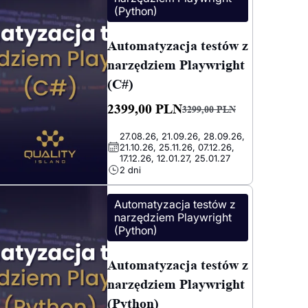
(Python)
Automatyzacja testów z
narzędziem Playwright
(C#)
2399,00
PLN
3299,00
PLN
Pierwotna
Aktualna
27.08.26, 21.09.26, 28.09.26,
cena
cena
21.10.26, 25.11.26, 07.12.26,
wynosiła:
wynosi:
17.12.26, 12.01.27, 25.01.27
2 dni
3299,00 PLN.
2399,00 PLN.
Automatyzacja testów z
narzędziem Playwright
(Python)
Automatyzacja testów z
narzędziem Playwright
(Python)