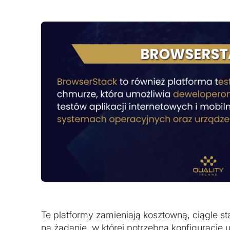
Te platformy zamieniają kosztowną, ciągle s
na żądanie, w której potrzebną konfigurację