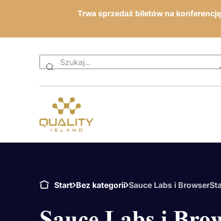
Trwa sprzedaż biletów na konferencj
Start
Bez kategorii
Sauce Labs i BrowserSt
Sauce Labs i Bro