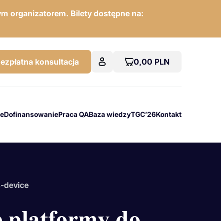
m organizatorem. Bilety dostępne na:
0,00
PLN
ezpłatna konsultacja
we
Dofinansowanie
Praca QA
Baza wiedzy
TGC’26
Kontakt
s-device
 platformy do