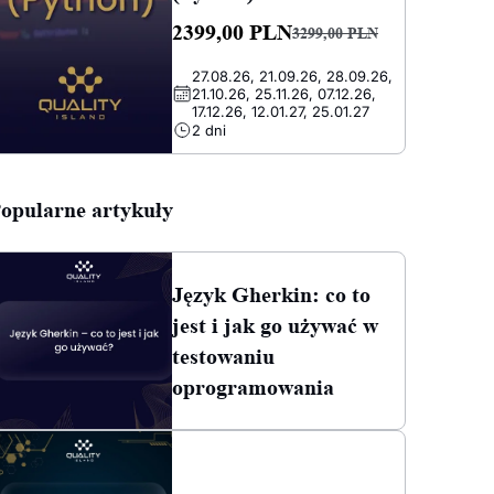
2399,00
PLN
3299,00
PLN
Pierwotna
Aktualna
27.08.26, 21.09.26, 28.09.26,
cena
cena
21.10.26, 25.11.26, 07.12.26,
wynosiła:
wynosi:
17.12.26, 12.01.27, 25.01.27
2 dni
3299,00 PLN.
2399,00 PLN.
opularne artykuły
Język Gherkin: co to
jest i jak go używać w
testowaniu
oprogramowania