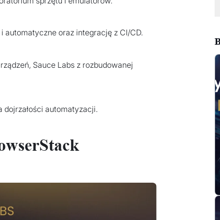
ratorium sprzętu i emulatorów.
 i automatyczne oraz integrację z CI/CD.
B
i urządzeń, Sauce Labs z rozbudowanej
a dojrzałości automatyzacji.
rowserStack