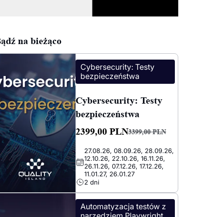
ądź na bieżąco
Cybersecurity: Testy
bezpieczeństwa
Cybersecurity: Testy
bezpieczeństwa
2399,00
PLN
3399,00
PLN
Pierwotna
Aktualna
27.08.26, 08.09.26, 28.09.26,
cena
cena
12.10.26, 22.10.26, 16.11.26,
wynosiła:
wynosi:
26.11.26, 07.12.26, 17.12.26,
11.01.27, 26.01.27
3399,00 PLN.
2399,00 PLN.
2 dni
Automatyzacja testów z
narzędziem Playwright