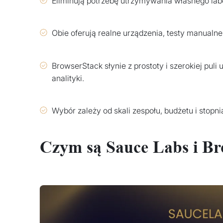
Eliminują potrzebę utrzymywania własnego labo
Obie oferują realne urządzenia, testy manualne
BrowserStack słynie z prostoty i szerokiej pul
analityki.
Wybór zależy od skali zespołu, budżetu i stopni
Czym są Sauce Labs i B