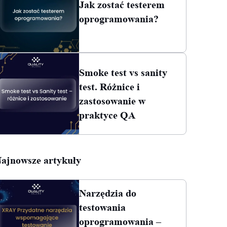
Jak zostać testerem
oprogramowania?
Smoke test vs sanity
test. Różnice i
zastosowanie w
praktyce QA
ajnowsze artykuły
Narzędzia do
testowania
oprogramowania –