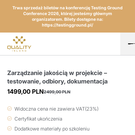
Trwa sprzedaż biletów na konferencję Testing Ground
Conference 2026, której jesteśmy głównym
organizatorem. Bilety dostępne na:
https://testingground.pl/
Zarządzanie jakością w projekcie –
testowanie, odbiory, dokumentacja
1499,00
PLN
2499,00
PLN
Pierwotna
Aktualna
cena
cena
Widoczna cena nie zawiera VAT(23%)
wynosiła:
wynosi:
Certyfikat ukończenia
2499,00 PLN.
1499,00 PLN.
Dodatkowe materiały po szkoleniu