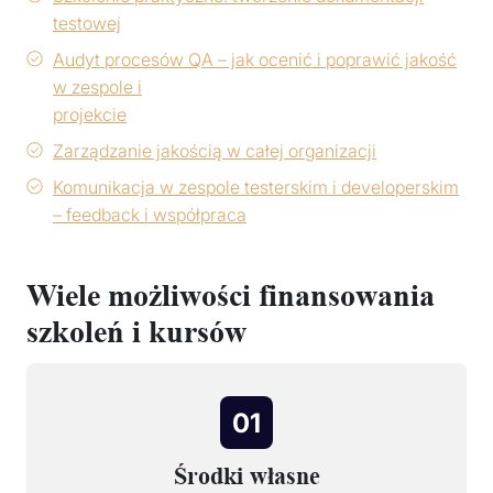
testowej
Audyt procesów QA – jak ocenić i poprawić jakość
w zespole i
projekcie
Zarządzanie jakością w całej organizacji
Komunikacja w zespole testerskim i developerskim
– feedback i współpraca
Wiele możliwości finansowania
szkoleń i kursów
01
Środki własne