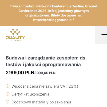
Trwa sprzedaż biletów na konferencję Testing Ground
Conference 2026, której jesteśmy głównym
organizatorem. Bilety dostępne na:
https://testingground.pl/
Budowa i zarządzanie zespołem ds.
testów i jakości oprogramowania
2199,00
PLN
3099,00
PLN
Pierwotna
Aktualna
cena
cena
Widoczna cena nie zawiera VAT(23%)
wynosiła:
wynosi:
Certyfikat ukończenia
3099,00 PLN.
2199,00 PLN.
Dodatkowe materiały po szkoleniu