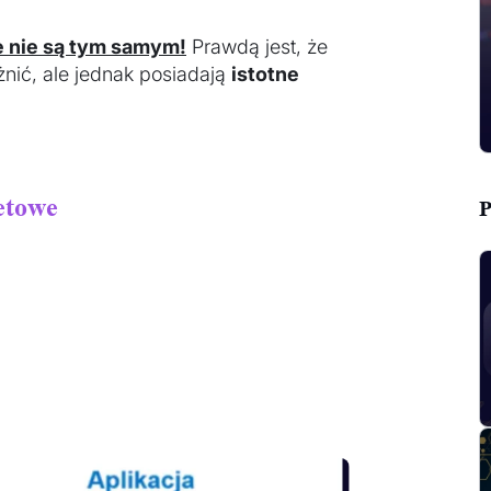
e nie są tym samym!
Prawdą jest, że
żnić, ale jednak posiadają
istotne
etowe
P