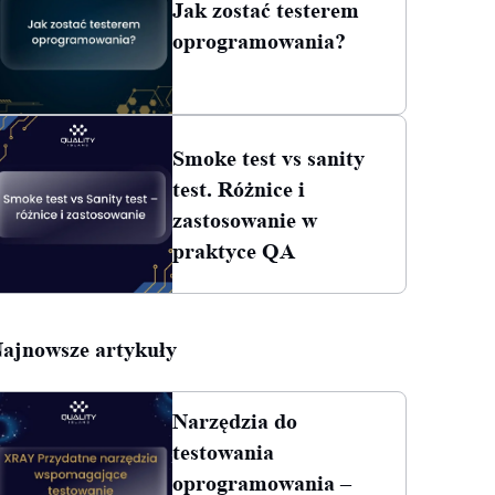
Jak zostać testerem
oprogramowania?
Smoke test vs sanity
test. Różnice i
zastosowanie w
praktyce QA
ajnowsze artykuły
Narzędzia do
testowania
oprogramowania –