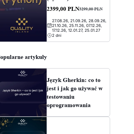
2399,00
PLN
3299,00
PLN
Pierwotna
Aktualna
27.08.26, 21.09.26, 28.09.26,
cena
cena
21.10.26, 25.11.26, 07.12.26,
wynosiła:
wynosi:
17.12.26, 12.01.27, 25.01.27
2 dni
3299,00 PLN.
2399,00 PLN.
opularne artykuły
Język Gherkin: co to
jest i jak go używać w
testowaniu
oprogramowania