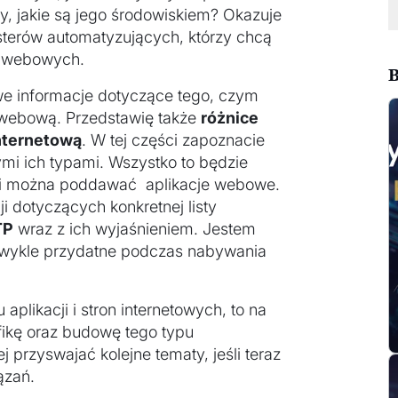
y, jakie są jego środowiskiem? Okazuje
esterów automatyzujących, którzy chcą
i webowych.
B
 informacje dotyczące tego, czym
ą webową. Przedstawię także
różnice
internetową
. W tej części zapoznacie
nymi ich typami. Wszystko to będzie
imi można poddawać aplikacje webowe.
 dotyczących konkretnej listy
TP
wraz z ich wyjaśnieniem. Jestem
ezwykle przydatne podczas nabywania
 aplikacji i stron internetowych, to na
fikę oraz budowę tego typu
przyswajać kolejne tematy, jeśli teraz
ązań.