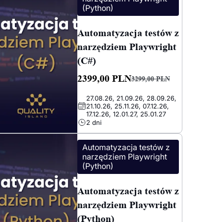
(Python)
Automatyzacja testów z
narzędziem Playwright
(C#)
2399,00
PLN
3299,00
PLN
Pierwotna
Aktualna
27.08.26, 21.09.26, 28.09.26,
cena
cena
21.10.26, 25.11.26, 07.12.26,
wynosiła:
wynosi:
17.12.26, 12.01.27, 25.01.27
2 dni
3299,00 PLN.
2399,00 PLN.
Automatyzacja testów z
narzędziem Playwright
(Python)
Automatyzacja testów z
narzędziem Playwright
(Python)