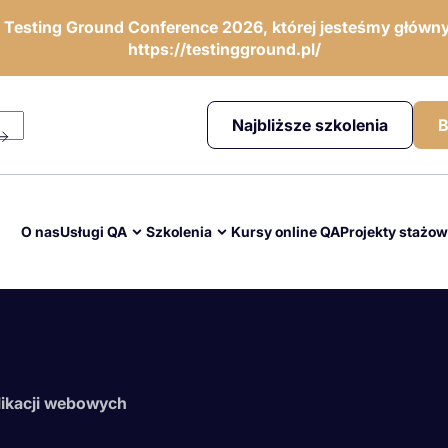
ę Testing Ground Conference 2026, której jesteśmy główny
https://testingground.pl/
Najbliższe szkolenia
B
O nas
Usługi QA
Szkolenia
Kursy online QA
Projekty stażo
likacji webowych