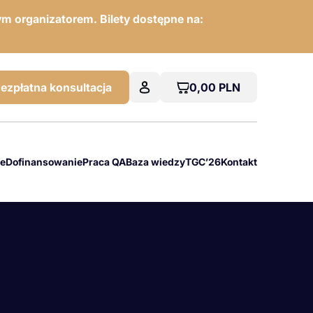
m organizatorem. Bilety dostępne na:
0,00
PLN
ezpłatna konsultacja
we
Dofinansowanie
Praca QA
Baza wiedzy
TGC’26
Kontakt