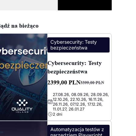
ądź na bieżąco
Cybersecurity: Testy
bezpieczeństwa
Cybersecurity: Testy
bezpieczeństwa
2399,00
PLN
3399,00
PLN
Pierwotna
Aktualna
27.08.26, 08.09.26, 28.09.26,
cena
cena
12.10.26, 22.10.26, 16.11.26,
wynosiła:
wynosi:
26.11.26, 07.12.26, 17.12.26,
11.01.27, 26.01.27
3399,00 PLN.
2399,00 PLN.
2 dni
Automatyzacja testów z
narzędziem Playwright