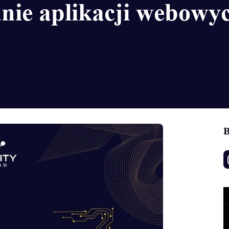
anie aplikacji webowy
B