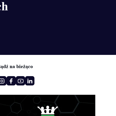
ch
ądź na bieżąco