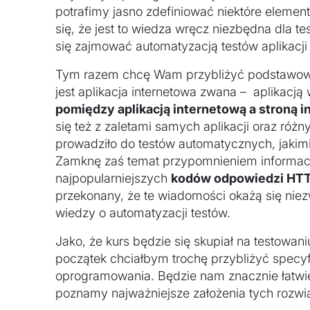
potrafimy jasno zdefiniować niektóre element
się, że jest to wiedza wręcz niezbędna dla t
się zajmować automatyzacją testów aplikacj
Tym razem chcę Wam przybliżyć podstawowe
jest aplikacja internetowa zwana – aplikacj
pomiędzy aplikacją internetową a stroną 
się też z zaletami samych aplikacji oraz róż
prowadziło do testów automatycznych, jak
Zamknę zaś temat przypomnieniem informacji
najpopularniejszych
kodów odpowiedzi HT
przekonany, że te wiadomości okażą się ni
wiedzy o automatyzacji testów.
Jako, że kurs będzie się skupiał na testowaniu
początek chciałbym trochę przybliżyć specy
oprogramowania. Będzie nam znacznie łatwiej 
poznamy najważniejsze założenia tych rozwi