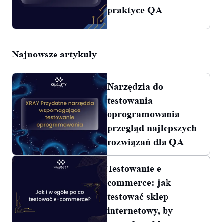
praktyce QA
Najnowsze artykuły
Narzędzia do
testowania
oprogramowania –
przegląd najlepszych
rozwiązań dla QA
Testowanie e
commerce: jak
testować sklep
internetowy, by