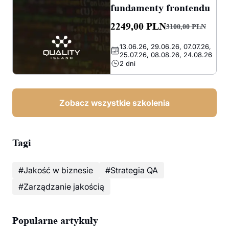
fundamenty frontendu
2249,00
PLN
3100,00
PLN
Pierwotna
Aktualna
13.06.26, 29.06.26, 07.07.26,
cena
cena
25.07.26, 08.08.26, 24.08.26
wynosiła:
wynosi:
2 dni
3100,00 PLN.
2249,00 PLN.
Zobacz wszystkie szkolenia
Tagi
#Jakość w biznesie
#Strategia QA
#Zarządzanie jakością
Popularne artykuły