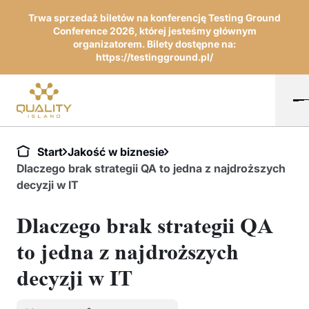
Trwa sprzedaż biletów na konferencję Testing Ground
Conference 2026, której jesteśmy głównym
organizatorem. Bilety dostępne na:
https://testingground.pl/
Start
Jakość w biznesie
Dlaczego brak strategii QA to jedna z najdroższych
decyzji w IT
Dlaczego brak strategii QA
to jedna z najdroższych
decyzji w IT