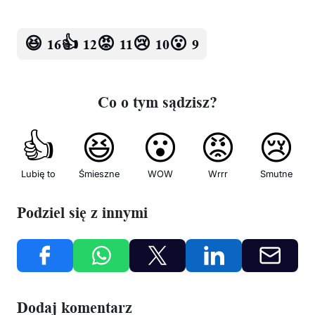
😆
👍
😡
😢
😮
16
12
11
10
9
Co o tym sądzisz?
👍
😆
😮
😡
😢
Lubię to
Śmieszne
WOW
Wrrr
Smutne
Podziel się z innymi
Dodaj komentarz