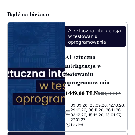
Bądź na bieżąco
AI sztuczna inteligencja
w testowaniu
oprogramowania
AI sztuczna
inteligencja w
testowaniu
oprogramowania
1449,00
PLN
2400,00
PLN
Pierwotna
Aktualna
09.09.26, 25.09.26, 12.10.26,
cena
cena
29.10.26, 06.11.26, 26.11.26,
wynosiła:
wynosi:
03.12.26, 15.12.26, 15.01.27,
27.01.27
2400,00 PLN.
1449,00 PLN.
1 dzień