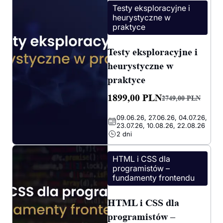
Testy eksploracyjne i
heurystyczne w
praktyce
Testy eksploracyjne i
heurystyczne w
praktyce
1899,00
PLN
2749,00
PLN
Pierwotna
Aktualna
09.06.26, 27.06.26, 04.07.26,
cena
cena
23.07.26, 10.08.26, 22.08.26
wynosiła:
wynosi:
2 dni
2749,00 PLN.
1899,00 PLN.
HTML i CSS dla
programistów –
fundamenty frontendu
HTML i CSS dla
programistów –