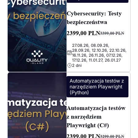
Cybersecurity: Testy
bezpieczeństwa
2399,00
PLN
3399,00
PLN
Pierwotna
Aktualna
27.08.26, 08.09.26,
cena
cena
28.09.26, 12.10.26, 22.10.26,
wynosiła:
wynosi:
16.11.26, 26.11.26, 07.12.26,
17.12.26, 11.01.27, 26.01.27
3399,00 PLN.
2399,00 PLN.
2 dni
Automatyzacja testów z
narzędziem Playwright
(Python)
Automatyzacja testów
z narzędziem
Playwright (C#)
2399,00
PLN
3299,00
PLN