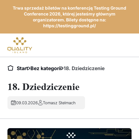
Trwa sprzedaż biletów na konferencję Testing Ground
Conference 2026, której jesteśmy głównym
organizatorem. Bilety dostępne na:
https://testingground.pl/
Start
Bez kategorii
18. Dziedziczenie
18. Dziedziczenie
09.03.2026
Tomasz Stelmach