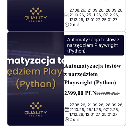
Pierwotna
Aktualna
27.08.26, 21.09.26, 28.09.26,
cena
cena
21.10.26, 25.11.26, 07.12.26,
wynosiła:
wynosi:
17.12.26, 12.01.27, 25.01.27
2 dni
3299,00 PLN.
2399,00 PLN.
Automatyzacja testów z
narzędziem Playwright
(Python)
Automatyzacja testów
z narzędziem
Playwright (Python)
2399,00
PLN
3299,00
PLN
Pierwotna
Aktualna
27.08.26, 21.09.26, 28.09.26,
cena
cena
21.10.26, 25.11.26, 07.12.26,
wynosiła:
wynosi:
17.12.26, 12.01.27, 25.01.27
2 dni
3299,00 PLN.
2399,00 PLN.