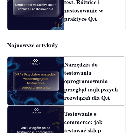
test. Różnice i
zastosowanie w
praktyce QA
Najnowsze artykuły
Narzędzia do
testowania
oprogramowania –
przegląd najlepszych
rozwiązań dla QA
Testowanie e
commerce: jak
testować sklep