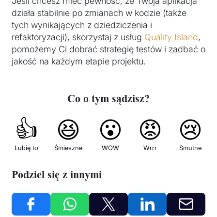
Jeśli chcesz mieć pewność, że Twoja aplikacja
działa stabilnie po zmianach w kodzie (także
tych wynikających z dziedziczenia i
refaktoryzacji), skorzystaj z usług
Quality Island
,
pomożemy Ci dobrać strategię testów i zadbać o
jakość na każdym etapie projektu.
Co o tym sądzisz?
👍
😆
😮
😡
😢
Lubię to
Śmieszne
WOW
Wrrr
Smutne
Podziel się z innymi