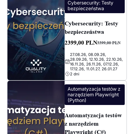
Cybersecurity: Testy
bezpieczeństwa
Cybersecurity: Testy
bezpieczeństwa
2399,00
PLN
3399,00
PLN
Pierwotna
Aktualna
27.08.26, 08.09.26,
cena
cena
28.09.26, 12.10.26, 22.10.26,
wynosiła:
wynosi:
16.11.26, 26.11.26, 07.12.26,
17.12.26, 11.01.27, 26.01.27
3399,00 PLN.
2399,00 PLN.
2 dni
Automatyzacja testów z
narzędziem Playwright
(Python)
Automatyzacja testów
z narzędziem
Playwright (C#)