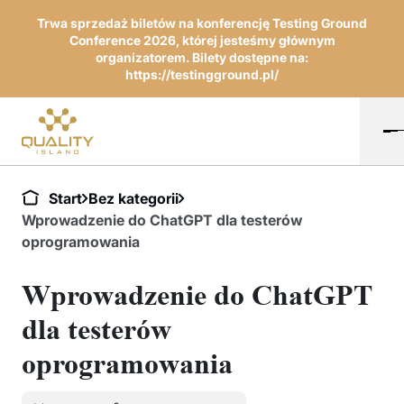
Trwa sprzedaż biletów na konferencję Testing Ground
Conference 2026, której jesteśmy głównym
organizatorem. Bilety dostępne na:
https://testingground.pl/
Start
Bez kategorii
Wprowadzenie do ChatGPT dla testerów
oprogramowania
Wprowadzenie do ChatGPT
dla testerów
oprogramowania