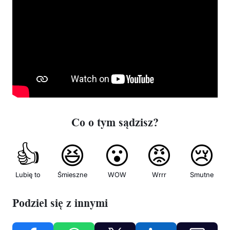
Co o tym sądzisz?
👍
😆
😮
😡
😢
Lubię to
Śmieszne
WOW
Wrrr
Smutne
Podziel się z innymi