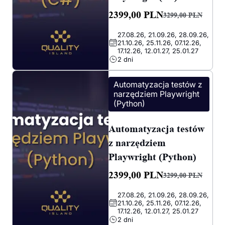
2399,00
PLN
3299,00
PLN
Pierwotna
Aktualna
27.08.26, 21.09.26, 28.09.26,
cena
cena
21.10.26, 25.11.26, 07.12.26,
wynosiła:
wynosi:
17.12.26, 12.01.27, 25.01.27
2 dni
3299,00 PLN.
2399,00 PLN.
Automatyzacja testów z
narzędziem Playwright
(Python)
Automatyzacja testów
z narzędziem
Playwright (Python)
2399,00
PLN
3299,00
PLN
Pierwotna
Aktualna
27.08.26, 21.09.26, 28.09.26,
cena
cena
21.10.26, 25.11.26, 07.12.26,
wynosiła:
wynosi:
17.12.26, 12.01.27, 25.01.27
2 dni
3299,00 PLN.
2399,00 PLN.