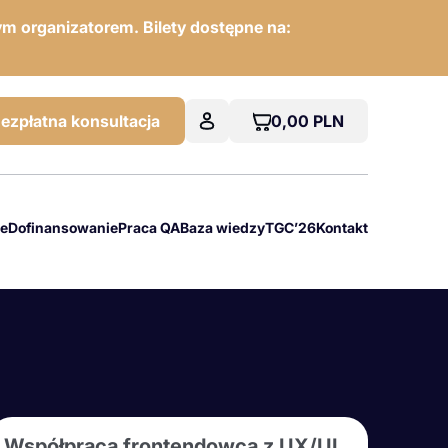
m organizatorem. Bilety dostępne na:
0,00
PLN
ezpłatna konsultacja
we
Dofinansowanie
Praca QA
Baza wiedzy
TGC’26
Kontakt
Współpraca frontendowca z UX/UI