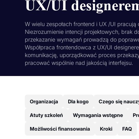
UX/UI designere
W wielu zespołach frontend i UX /UI pracują 
Niezrozumienie intencji projektowych, brak 
przekazanie wymagań prowadzą do poprawek, 
Współpraca frontendowca z UX/UI designere
komunikację, uporządkować proces przekazy
pracować wspólnie nad jakością interfejsu.
Organizacja
Dla kogo
Czego się naucz
Atuty szkoleń
Wymagania wstępne
Pr
Możliwości finansowania
Kroki
FAQ