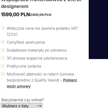
designerem
1599,00
PLN
2400,00
PLN
Pierwotna
Aktualna
cena
cena
Widoczna cena nie zawiera podatku VAT
wynosiła:
wynosi:
(23%)
2400,00 PLN.
1599,00 PLN.
Certyfikat ukończenia
Dodatkowe materiały po szkoleniu
30 dniowe wsparcie szkoleniowca
Praktyczne zadania
Możliwość płatności w ratach (umowa
bezpośrednio z Quality Island) –
Pobierz
wzór umowy
Stacjonarnie czy online?