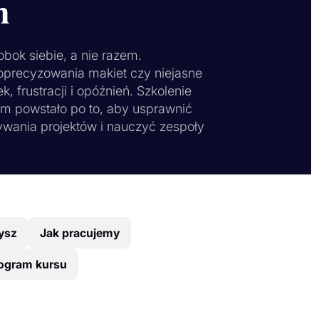
m
obok siebie, a nie razem.
doprecyzowania makiet czy niejasne
frustracji i opóźnień. Szkolenie
m powstało po to, aby usprawnić
wania projektów i nauczyć zespoły
ysz
Jak pracujemy
ogram kursu