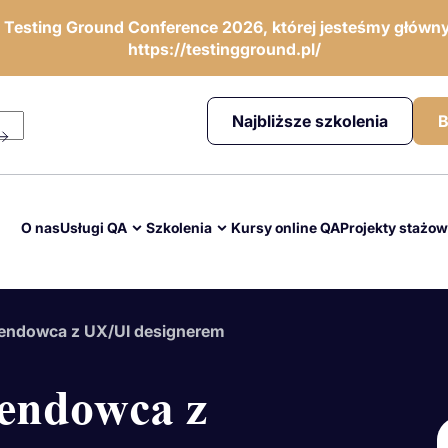
ę Testing Ground Conference 2026, której jesteśmy główny
https://testingground.pl/
Najbliższe szkolenia
B
O nas
Usługi QA
Szkolenia
Kursy online QA
Projekty stażo
tendowca z UX/UI designerem
endowca z