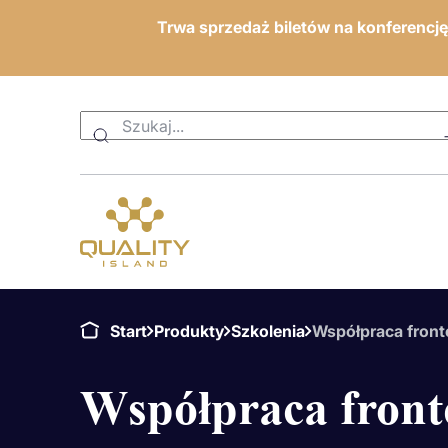
Trwa sprzedaż biletów na konferencj
Start
Produkty
Szkolenia
Współpraca fron
Współpraca front