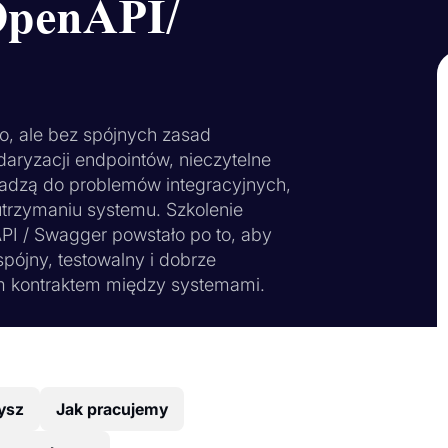
OpenAPI/
o, ale bez spójnych zasad
aryzacji endpointów, nieczytelne
wadzą do problemów integracyjnych,
 utrzymaniu systemu. Szkolenie
PI / Swagger powstało po to, aby
pójny, testowalny i dobrze
ym kontraktem między systemami.
ysz
Jak pracujemy