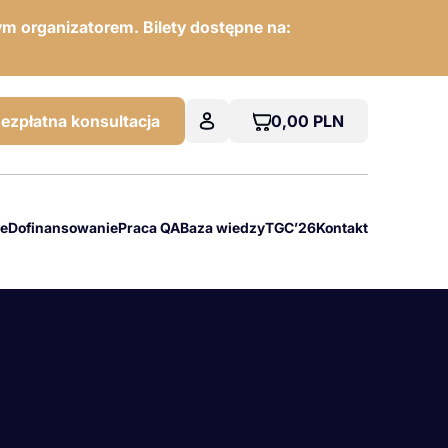
m organizatorem. Bilety dostępne na:
0,00
PLN
ezpłatna konsultacja
we
Dofinansowanie
Praca QA
Baza wiedzy
TGC’26
Kontakt