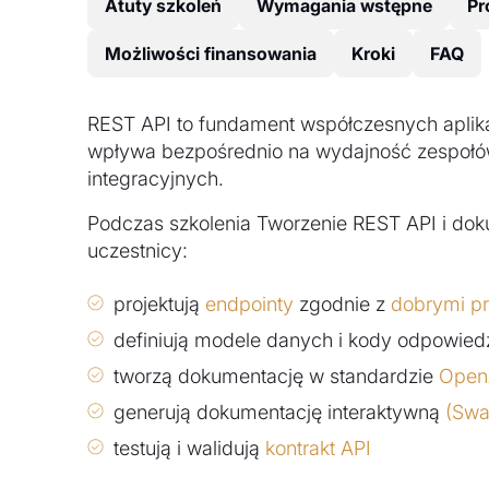
Atuty szkoleń
Wymagania wstępne
Pr
Możliwości finansowania
Kroki
FAQ
REST API to fundament współczesnych aplik
wpływa bezpośrednio na wydajność zespołó
integracyjnych.
Podczas szkolenia Tworzenie REST API i do
uczestnicy:
projektują
endpointy
zgodnie z
dobrymi pr
definiują modele danych i kody odpowied
tworzą dokumentację w standardzie
Open
generują dokumentację interaktywną
(Swa
testują i walidują
kontrakt API