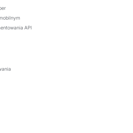
per
 mobilnym
mentowania API
wania