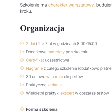
Szkolenie ma
charakter warsztatowy,
budujem
kroku.
Organizacja
2 dni
( 2 x 7 h) w godzinach 8:00-15:00
Dodatkowe
materiały
po szkoleniu
Certyfikat
uczestnictwa
Nagranie
z całego szkolenia (dodatkowo płatne
30 dniowe
wsparcie
ekspertów
Praktyczne
zadania
Wieloletni praktyk,
ekspert
w obszarze testów
Forma szkolenia