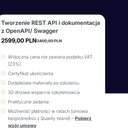
Tworzenie REST API i dokumentacja
z OpenAPI/ Swagger
2599,00
PLN
3400,00
PLN
Pierwotna
Aktualna
cena
cena
Widoczna cena nie zawiera podatku VAT
wynosiła:
wynosi:
(23%)
3400,00 PLN.
2599,00 PLN.
Certyfikat ukończenia
Dodatkowe materiały po szkoleniu
30 dniowe wsparcie szkoleniowca
Praktyczne zadania
Możliwość płatności w ratach (umowa
bezpośrednio z Quality Island) –
Pobierz
wzór umowy