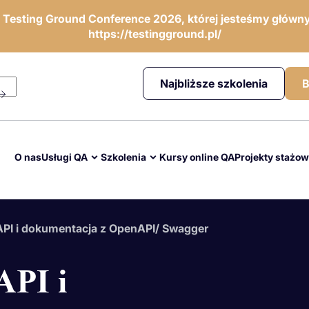
ę Testing Ground Conference 2026, której jesteśmy główny
https://testingground.pl/
Najbliższe szkolenia
B
O nas
Usługi QA
Szkolenia
Kursy online QA
Projekty stażo
PI i dokumentacja z OpenAPI/ Swagger
API i