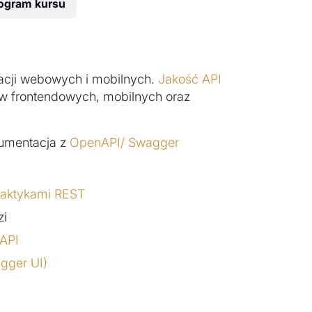
ogram kursu
acji webowych i mobilnych.
Jakość API
w frontendowych, mobilnych oraz
kumentacja z
OpenAPI/ Swagger
aktykami REST
zi
API
gger UI)