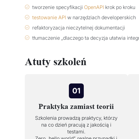
tworzenie specyfikacji
OpenAPI
krok po kroku
testowanie API
w narzędziach developerskich
refaktoryzacja nieczytelnej dokumentacji
tłumaczenie „dlaczego ta decyzja ułatwia integ
Atuty szkoleń
01
Praktyka zamiast teorii
Szkolenia prowadzą praktycy, którzy
na co dzień pracują z jakością i
testami.
Zero „hello world”, realne przypadki i