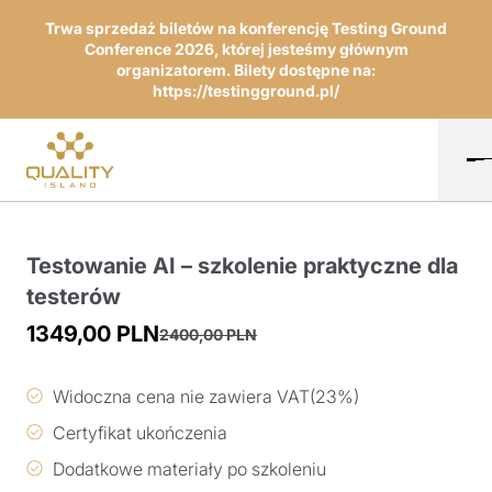
Trwa sprzedaż biletów na konferencję Testing Ground
Conference 2026, której jesteśmy głównym
organizatorem. Bilety dostępne na:
https://testingground.pl/
Testowanie AI – szkolenie praktyczne dla
testerów
1349,00
PLN
2400,00
PLN
Pierwotna
Aktualna
cena
cena
Widoczna cena nie zawiera VAT(23%)
wynosiła:
wynosi:
Certyfikat ukończenia
2400,00 PLN.
1349,00 PLN.
Dodatkowe materiały po szkoleniu