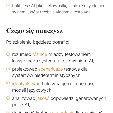
traktujesz AI jako ciekawostkę, a nie realny element
systemu, który trzeba świadomie testować.
Czego się nauczysz
Po szkoleniu będziesz potrafić:
rozumieć
różnice
między testowaniem
klasycznego systemu a testowaniem AI,
projektować
scenariusze
testowe dla
systemów niedeterministycznych,
identyfikować
halucynacje i niespójności
modeli językowych,
analizować
jakość
odpowiedzi generowanych
przez AI,
definiować kryteria
akceptacji
dla rozwiązań