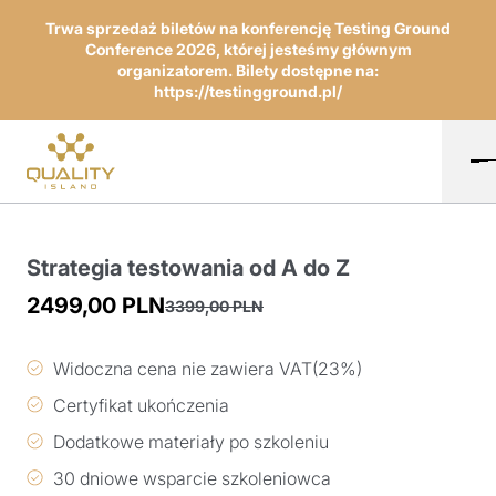
Trwa sprzedaż biletów na konferencję Testing Ground
Conference 2026, której jesteśmy głównym
organizatorem. Bilety dostępne na:
https://testingground.pl/
Strategia testowania od A do Z
2499,00
PLN
3399,00
PLN
Pierwotna
Aktualna
cena
cena
Widoczna cena nie zawiera VAT(23%)
wynosiła:
wynosi:
Certyfikat ukończenia
3399,00 PLN.
2499,00 PLN.
Dodatkowe materiały po szkoleniu
30 dniowe wsparcie szkoleniowca