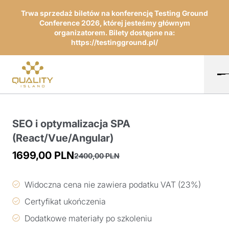
Trwa sprzedaż biletów na konferencję Testing Ground
Conference 2026, której jesteśmy głównym
organizatorem. Bilety dostępne na:
https://testingground.pl/
SEO i optymalizacja SPA
(React/Vue/Angular)
1699,00
PLN
2400,00
PLN
Pierwotna
Aktualna
cena
cena
Widoczna cena nie zawiera podatku VAT (23%)
wynosiła:
wynosi:
Certyfikat ukończenia
2400,00 PLN.
1699,00 PLN.
Dodatkowe materiały po szkoleniu