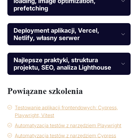
loading, image optimization,
prefetching
Deployment aplikacji, Vercel,
Netlify, własny serwer
Najlepsze praktyki, struktura
projektu, SEO, analiza Lighthouse
Powiązane szkolenia
Testowanie aplikacji frontendowych: Cypress,
Playwright, Vitest
Automatyzacja testów z narzędziem Playwright
Automatyzacja testów z narzędziem Cypress