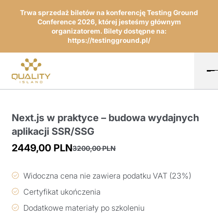
Trwa sprzedaż biletów na konferencję Testing Ground
Conference 2026, której jesteśmy głównym
organizatorem. Bilety dostępne na:
https://testingground.pl/
Next.js w praktyce – budowa wydajnych
aplikacji SSR/SSG
2449,00
PLN
3200,00
PLN
Pierwotna
Aktualna
cena
cena
Widoczna cena nie zawiera podatku VAT (23%)
wynosiła:
wynosi:
Certyfikat ukończenia
3200,00 PLN.
2449,00 PLN.
Dodatkowe materiały po szkoleniu