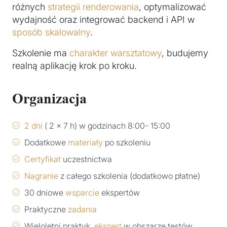
różnych
strategii renderowania
, optymalizować
wydajność oraz integrować backend i API w
sposób skalowalny
.
Szkolenie ma
charakter warsztatowy
, budujemy
realną aplikację krok po kroku.
Organizacja
2 dni
( 2 x 7 h) w godzinach 8:00- 15:00
Dodatkowe
materiały
po szkoleniu
Certyfikat
uczestnictwa
Nagranie
z całego szkolenia (dodatkowo płatne)
30 dniowe
wsparcie
ekspertów
Praktyczne
zadania
Wieloletni praktyk,
ekspert
w obszarze testów