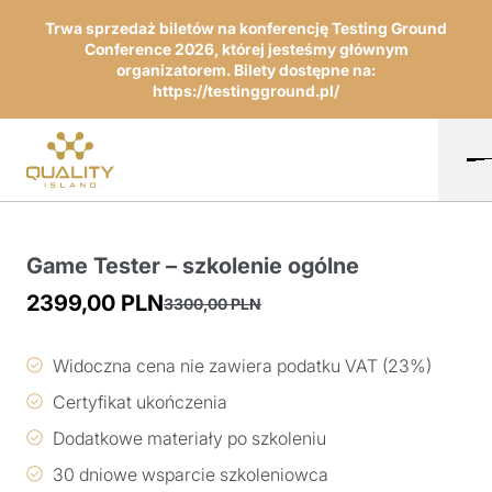
Trwa sprzedaż biletów na konferencję Testing Ground
Conference 2026, której jesteśmy głównym
organizatorem. Bilety dostępne na:
https://testingground.pl/
Game Tester – szkolenie ogólne
2399,00
PLN
3300,00
PLN
Pierwotna
Aktualna
cena
cena
Widoczna cena nie zawiera podatku VAT (23%)
wynosiła:
wynosi:
Certyfikat ukończenia
3300,00 PLN.
2399,00 PLN.
Dodatkowe materiały po szkoleniu
30 dniowe wsparcie szkoleniowca