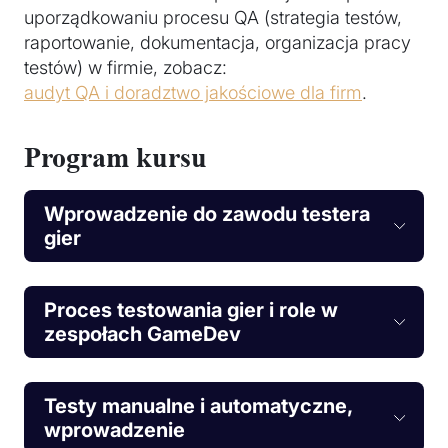
uporządkowaniu procesu QA (strategia testów,
raportowanie, dokumentacja, organizacja pracy
testów) w firmie, zobacz:
audyt QA i doradztwo jakościowe dla firm
.
Program kursu
Wprowadzenie do zawodu testera
gier
Proces testowania gier i role w
zespołach GameDev
Testy manualne i automatyczne,
wprowadzenie