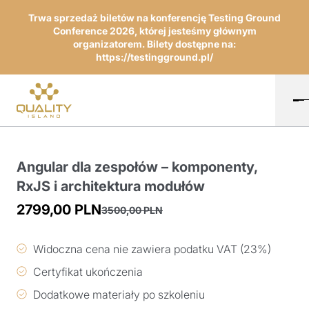
Trwa sprzedaż biletów na konferencję Testing Ground
Conference 2026, której jesteśmy głównym
organizatorem. Bilety dostępne na:
https://testingground.pl/
Angular dla zespołów – komponenty,
RxJS i architektura modułów
2799,00
PLN
3500,00
PLN
Pierwotna
Aktualna
cena
cena
Widoczna cena nie zawiera podatku VAT (23%)
wynosiła:
wynosi:
Certyfikat ukończenia
3500,00 PLN.
2799,00 PLN.
Dodatkowe materiały po szkoleniu