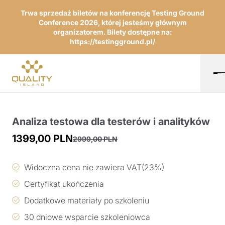
Trwa sprzedaż biletów na konferencję Testing Ground
Conference 2026, której jesteśmy głównym
organizatorem. Bilety dostępne na:
https://testingground.pl/
Analiza testowa dla testerów i analityków
1399,00
PLN
2999,00
PLN
Pierwotna
Aktualna
cena
cena
Widoczna cena nie zawiera VAT(23%)
wynosiła:
wynosi:
Certyfikat ukończenia
2999,00 PLN.
1399,00 PLN.
Dodatkowe materiały po szkoleniu
30 dniowe wsparcie szkoleniowca