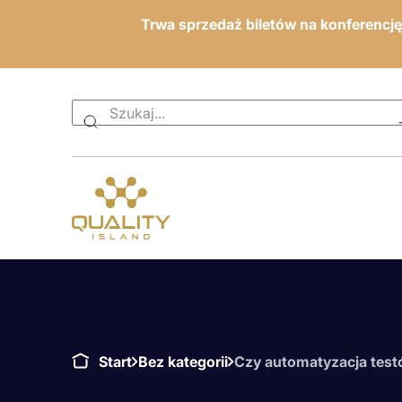
Trwa sprzedaż biletów na konferencj
Start
Bez kategorii
Czy automatyzacja test