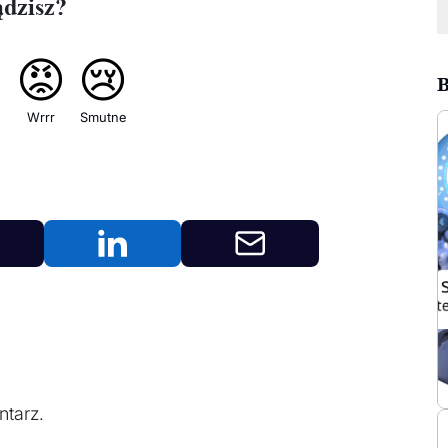
ądzisz?

😡
😢
B
Wrrr
Smutne
tarz.