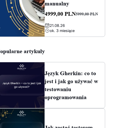
manualny
4999,00
PLN
5999,00
PLN
Pierwotna
Aktualna
21.08.26
cena
cena
ok. 3 miesiące
wynosiła:
wynosi:
5999,00 PLN.
4999,00 PLN.
opularne artykuły
Język Gherkin: co to
jest i jak go używać w
testowaniu
oprogramowania
Jak zostać testerem