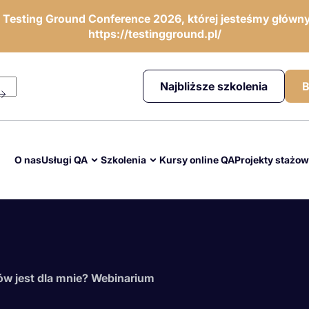
ę Testing Ground Conference 2026, której jesteśmy główny
https://testingground.pl/
Najbliższe szkolenia
B
O nas
Usługi QA
Szkolenia
Kursy online QA
Projekty stażo
ów jest dla mnie? Webinarium