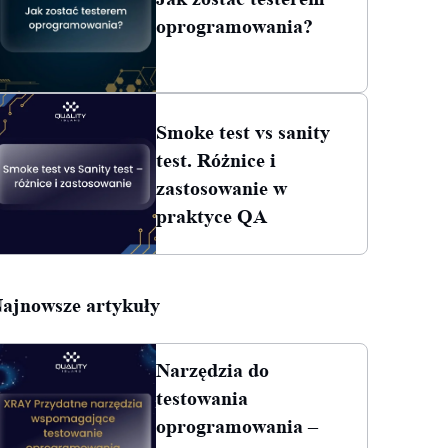
oprogramowania?
Smoke test vs sanity
test. Różnice i
zastosowanie w
praktyce QA
ajnowsze artykuły
Narzędzia do
testowania
oprogramowania –