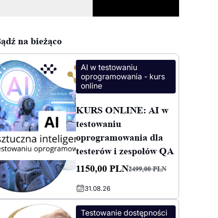
ądź na bieżąco
AI w testowaniu
oprogramowania - kurs
online
KURS ONLINE: AI w
testowaniu
oprogramowania dla
testerów i zespołów QA
1150,00
PLN
2499,00
PLN
Pierwotna
Aktualna
31.08.26
cena
cena
wynosiła:
wynosi:
Testowanie dostępności
2499,00 PLN.
1150,00 PLN.