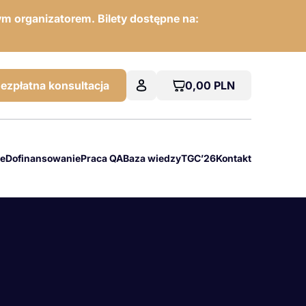
m organizatorem. Bilety dostępne na:
0,00
PLN
ezpłatna konsultacja
we
Dofinansowanie
Praca QA
Baza wiedzy
TGC’26
Kontakt