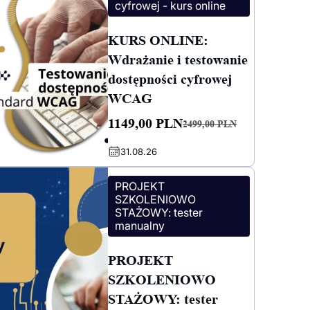
cyfrowej - kurs online
KURS ONLINE:
Wdrażanie i testowanie
dostępności cyfrowej
WCAG
1149,00
PLN
2499,00
PLN
Pierwotna
Aktualna
31.08.26
cena
cena
wynosiła:
wynosi:
PROJEKT
2499,00 PLN.
1149,00 PLN.
SZKOLENIOWO
STAŻOWY: tester
manualny
PROJEKT
SZKOLENIOWO
STAŻOWY: tester