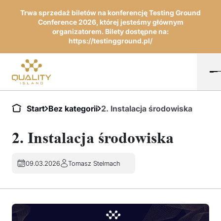
Trwa sprzedaż biletów na konferencję Testing Ground
Conference 2026, której jesteśmy głównym
organizatorem. Bilety dostępne na:
https://testingground.pl/
Start
Bez kategorii
2. Instalacja środowiska
2. Instalacja środowiska
09.03.2026
Tomasz Stelmach