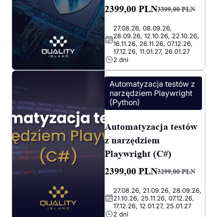
2399,00
PLN
3399,00
PLN
Pierwotna
Aktualna
27.08.26, 08.09.26,
cena
cena
28.09.26, 12.10.26, 22.10.26,
wynosiła:
wynosi:
16.11.26, 26.11.26, 07.12.26,
17.12.26, 11.01.27, 26.01.27
3399,00 PLN.
2399,00 PLN.
2 dni
Automatyzacja testów z
narzędziem Playwright
(Python)
Automatyzacja testów
z narzędziem
Playwright (C#)
2399,00
PLN
3299,00
PLN
Pierwotna
Aktualna
27.08.26, 21.09.26, 28.09.26,
cena
cena
21.10.26, 25.11.26, 07.12.26,
wynosiła:
wynosi:
17.12.26, 12.01.27, 25.01.27
2 dni