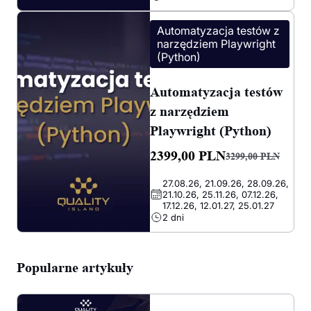
3299,00 PLN.
2399,00 PLN.
Automatyzacja testów z
narzędziem Playwright
(Python)
Automatyzacja testów
z narzędziem
Playwright (Python)
2399,00
PLN
3299,00
PLN
Pierwotna
Aktualna
27.08.26, 21.09.26, 28.09.26,
cena
cena
21.10.26, 25.11.26, 07.12.26,
wynosiła:
wynosi:
17.12.26, 12.01.27, 25.01.27
2 dni
3299,00 PLN.
2399,00 PLN.
Popularne artykuły