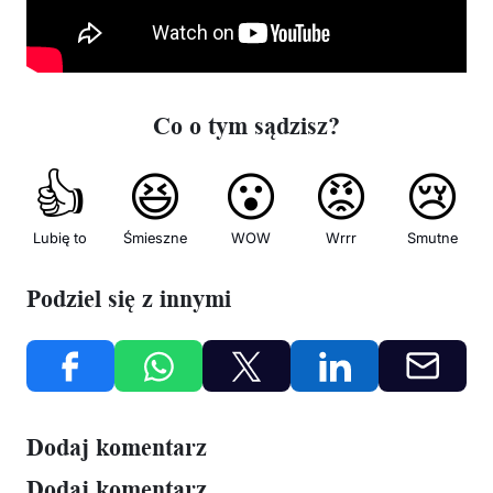
Co o tym sądzisz?
👍
😆
😮
😡
😢
Lubię to
Śmieszne
WOW
Wrrr
Smutne
Podziel się z innymi
Dodaj komentarz
Dodaj komentarz