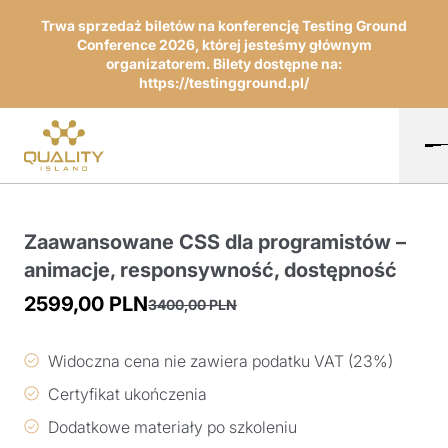
Trwa sprzedaż biletów na konferencję Testing Ground
Conference 2026, której jesteśmy głównym
organizatorem. Bilety dostępne na:
https://testingground.pl/
Zaawansowane CSS dla programistów –
animacje, responsywność, dostępność
2599,00
PLN
3400,00
PLN
Pierwotna
Aktualna
cena
cena
Widoczna cena nie zawiera podatku VAT (23%)
wynosiła:
wynosi:
Certyfikat ukończenia
3400,00 PLN.
2599,00 PLN.
Dodatkowe materiały po szkoleniu