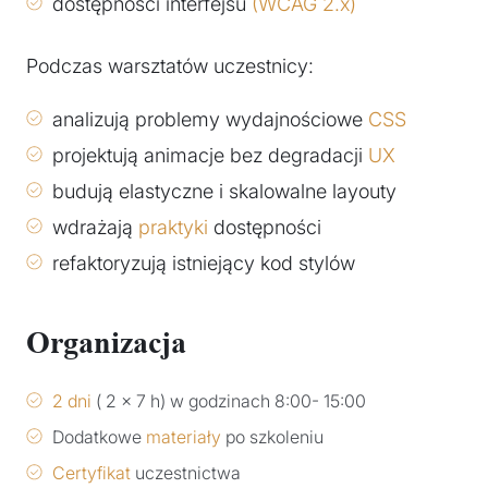
dostępności interfejsu
(WCAG 2.x)
Podczas warsztatów uczestnicy:
analizują problemy wydajnościowe
CSS
projektują animacje bez degradacji
UX
budują elastyczne i skalowalne layouty
wdrażają
praktyki
dostępności
refaktoryzują istniejący kod stylów
Organizacja
2 dni
( 2 x 7 h) w godzinach 8:00- 15:00
Dodatkowe
materiały
po szkoleniu
Certyfikat
uczestnictwa