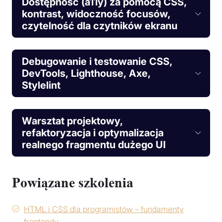
Dostępność (a11y) za pomocą CSS,
kontrast, widoczność focusów,
czytelność dla czytników ekranu
Debugowanie i testowanie CSS,
DevTools, Lighthouse, Axe,
Stylelint
Warsztat projektowy,
refaktoryzacja i optymalizacja
realnego fragmentu dużego UI
Powiązane szkolenia
HTML i CSS dla programistów – fundamenty
frontendu