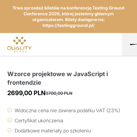
Trwa sprzedaż biletów na konferencję Testing Ground
Conference 2026, której jesteśmy głównym
organizatorem. Bilety dostępne na:
https://testingground.pl/
Wzorce projektowe w JavaScript i
frontendzie
2699,00
PLN
3700,00
PLN
Pierwotna
Aktualna
cena
cena
Widoczna cena nie zawiera podatku VAT (23%)
wynosiła:
wynosi:
Certyfikat ukończenia
3700,00 PLN.
2699,00 PLN.
Dodatkowe materiały po szkoleniu