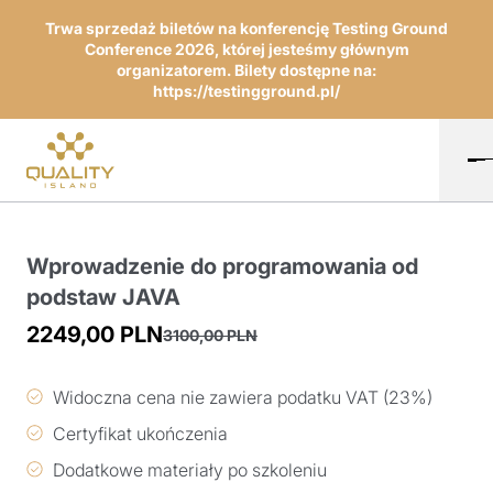
Trwa sprzedaż biletów na konferencję Testing Ground
Conference 2026, której jesteśmy głównym
organizatorem. Bilety dostępne na:
https://testingground.pl/
Wprowadzenie do programowania od
podstaw JAVA
2249,00
PLN
3100,00
PLN
Pierwotna
Aktualna
cena
cena
Widoczna cena nie zawiera podatku VAT (23%)
wynosiła:
wynosi:
Certyfikat ukończenia
3100,00 PLN.
2249,00 PLN.
Dodatkowe materiały po szkoleniu