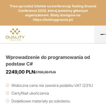
Trwa sprzedaż biletów na konferencję Testing Ground
Conference 2026, której jesteśmy głównym
organizatorem. Bilety dostępne na:
https://testingground.pl/
Wprowadzenie do programowania od
podstaw C#
2249,00
PLN
2700,00
PLN
Pierwotna
Aktualna
cena
cena
Widoczna cena nie zawiera podatku VAT (23%)
wynosiła:
wynosi:
Certyfikat ukończenia
2700,00 PLN.
2249,00 PLN.
Dodatkowe materiały po szkoleniu